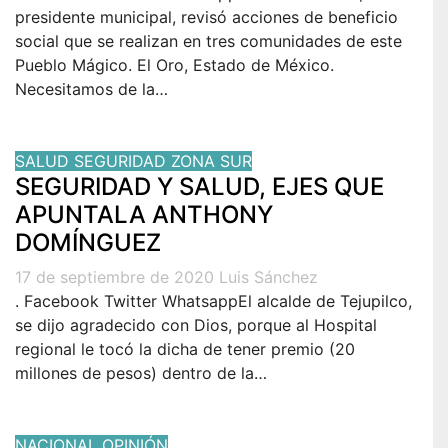
presidente municipal, revisó acciones de beneficio
social que se realizan en tres comunidades de este
Pueblo Mágico. El Oro, Estado de México.
Necesitamos de la…
SALUD
SEGURIDAD
ZONA SUR
SEGURIDAD Y SALUD, EJES QUE
APUNTALA ANTHONY
DOMÍNGUEZ
17 de septiembre de 2020
Luis Sánchez
. Facebook Twitter WhatsappEl alcalde de Tejupilco,
se dijo agradecido con Dios, porque al Hospital
regional le tocó la dicha de tener premio (20
millones de pesos) dentro de la…
NACIONAL
OPINIÓN