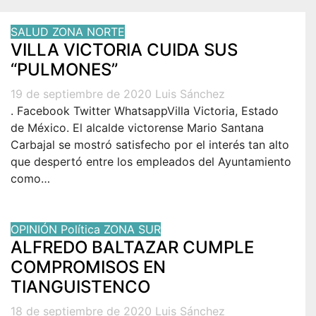
SALUD
ZONA NORTE
VILLA VICTORIA CUIDA SUS
“PULMONES”
19 de septiembre de 2020
Luis Sánchez
. Facebook Twitter WhatsappVilla Victoria, Estado
de México. El alcalde victorense Mario Santana
Carbajal se mostró satisfecho por el interés tan alto
que despertó entre los empleados del Ayuntamiento
como…
OPINIÓN
Política
ZONA SUR
ALFREDO BALTAZAR CUMPLE
COMPROMISOS EN
TIANGUISTENCO
18 de septiembre de 2020
Luis Sánchez