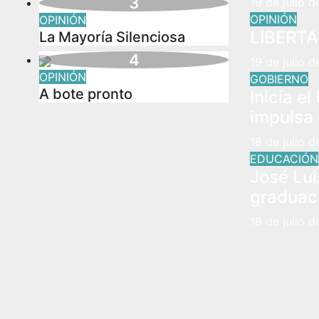
19 de julio 
OPINIÓN
OPINIÓN
LIBERTA
La Mayoría Silenciosa
19 de julio 
OPINIÓN
GOBIERNO
A bote pronto
Inicia e
impulsa 
18 de julio 
EDUCACIÓN
José Lu
graduaci
18 de julio 