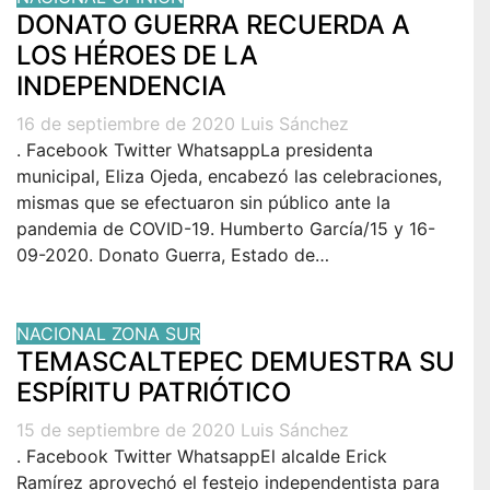
DONATO GUERRA RECUERDA A
LOS HÉROES DE LA
INDEPENDENCIA
16 de septiembre de 2020
Luis Sánchez
. Facebook Twitter WhatsappLa presidenta
municipal, Eliza Ojeda, encabezó las celebraciones,
mismas que se efectuaron sin público ante la
pandemia de COVID-19. Humberto García/15 y 16-
09-2020. Donato Guerra, Estado de…
NACIONAL
ZONA SUR
TEMASCALTEPEC DEMUESTRA SU
ESPÍRITU PATRIÓTICO
15 de septiembre de 2020
Luis Sánchez
. Facebook Twitter WhatsappEl alcalde Erick
Ramírez aprovechó el festejo independentista para