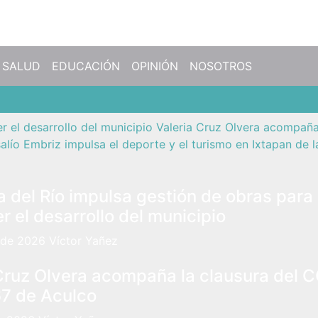
SALUD
EDUCACIÓN
OPINIÓN
NOSOTROS
r el desarrollo del municipio
Valeria Cruz Olvera acompaña
osalío Embriz impulsa el deporte y el turismo en Ixtapan de l
 del Río impulsa gestión de obras para
er el desarrollo del municipio
 de 2026
Víctor Yañez
 Cruz Olvera acompaña la clausura del
67 de Aculco