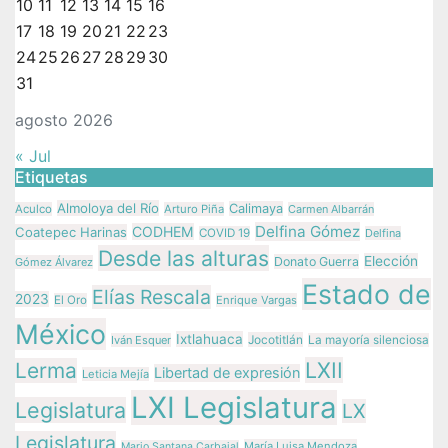
10
11
12
13
14
15
16
17
18
19
20
21
22
23
24
25
26
27
28
29
30
31
agosto 2026
« Jul
Etiquetas
Almoloya del Río
Calimaya
Aculco
Arturo Piña
Carmen Albarrán
Delfina Gómez
CODHEM
Coatepec Harinas
COVID 19
Delfina
Desde las alturas
Elección
Donato Guerra
Gómez Álvarez
Estado de
Elías Rescala
2023
El Oro
Enrique Vargas
México
Ixtlahuaca
Jocotitlán
Iván Esquer
La mayoría silenciosa
LXII
Lerma
Libertad de expresión
Leticia Mejía
LXI Legislatura
Legislatura
LX
Legislatura
María Luisa Mendoza
Mario Santana Carbajal