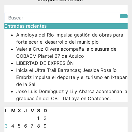
Entradas recientes
Almoloya del Río impulsa gestión de obras para
fortalecer el desarrollo del municipio
Valeria Cruz Olvera acompaña la clausura del
COBAEM Plantel 67 de Aculco
LIBERTAD DE EXPRESIÓN
Inicia el Ultra Trail Barrancas; Jessica Rosalío
Embriz impulsa el deporte y el turismo en Ixtapan
de la Sal
José Luis Domínguez y Lily Abarca acompañan la
graduación del CBT Tlatlaya en Coatepec.
L
M
X
J
V
S
D
1
2
3
4
5
6
7
8
9