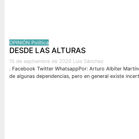
OPINIÓN
Política
DESDE LAS ALTURAS
15 de septiembre de 2020
Luis Sánchez
. Facebook Twitter WhatsappPor: Arturo Albíter Martí
de algunas dependencias, pero en general existe ince