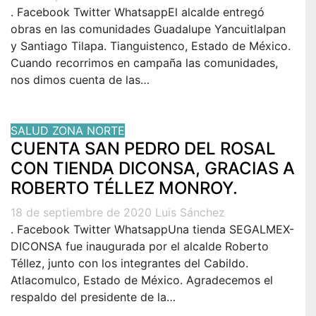
. Facebook Twitter WhatsappEl alcalde entregó
obras en las comunidades Guadalupe Yancuitlalpan
y Santiago Tilapa. Tianguistenco, Estado de México.
Cuando recorrimos en campaña las comunidades,
nos dimos cuenta de las…
SALUD
ZONA NORTE
CUENTA SAN PEDRO DEL ROSAL
CON TIENDA DICONSA, GRACIAS A
ROBERTO TÉLLEZ MONROY.
18 de septiembre de 2020
Luis Sánchez
. Facebook Twitter WhatsappUna tienda SEGALMEX-
DICONSA fue inaugurada por el alcalde Roberto
Téllez, junto con los integrantes del Cabildo.
Atlacomulco, Estado de México. Agradecemos el
respaldo del presidente de la…