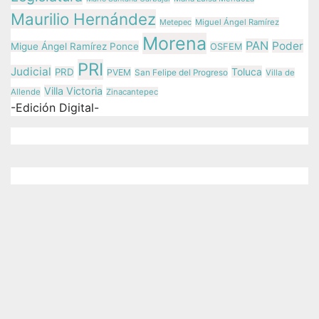
Maurilio Hernández
Metepec
Miguel Ángel Ramírez
Morena
PAN
Poder
Migue Ángel Ramírez Ponce
OSFEM
PRI
Judicial
Toluca
PRD
PVEM
San Felipe del Progreso
Villa de
Villa Victoria
Allende
Zinacantepec
-Edición Digital-