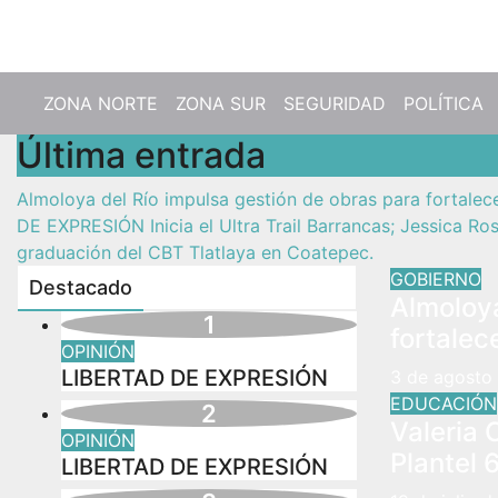
Vie. Ago 7th, 2026
ZONA NORTE
ZONA SUR
SEGURIDAD
POLÍTICA
Última entrada
Almoloya del Río impulsa gestión de obras para fortalece
DE EXPRESIÓN
Inicia el Ultra Trail Barrancas; Jessica R
graduación del CBT Tlatlaya en Coatepec.
GOBIERNO
Destacado
Almoloya
fortalec
OPINIÓN
LIBERTAD DE EXPRESIÓN
3 de agosto
EDUCACIÓN
Valeria
OPINIÓN
Plantel 
LIBERTAD DE EXPRESIÓN