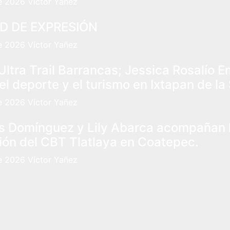
de 2026
Víctor Yañez
D DE EXPRESIÓN
de 2026
Víctor Yañez
l Ultra Trail Barrancas; Jessica Rosalío E
el deporte y el turismo en Ixtapan de la 
de 2026
Víctor Yañez
is Domínguez y Lily Abarca acompañan 
ón del CBT Tlatlaya en Coatepec.
de 2026
Víctor Yañez