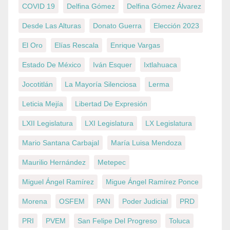
COVID 19
Delfina Gómez
Delfina Gómez Álvarez
Desde Las Alturas
Donato Guerra
Elección 2023
El Oro
Elías Rescala
Enrique Vargas
Estado De México
Iván Esquer
Ixtlahuaca
Jocotitlán
La Mayoría Silenciosa
Lerma
Leticia Mejía
Libertad De Expresión
LXII Legislatura
LXI Legislatura
LX Legislatura
Mario Santana Carbajal
María Luisa Mendoza
Maurilio Hernández
Metepec
Miguel Ángel Ramírez
Migue Ángel Ramírez Ponce
Morena
OSFEM
PAN
Poder Judicial
PRD
PRI
PVEM
San Felipe Del Progreso
Toluca