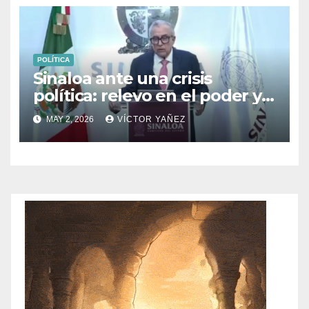
POLÍTICA
Sinaloa ante una crisis
política: relevo en el poder y
señales de incertidumbre
MAY 2, 2026
VÍCTOR YAÑEZ