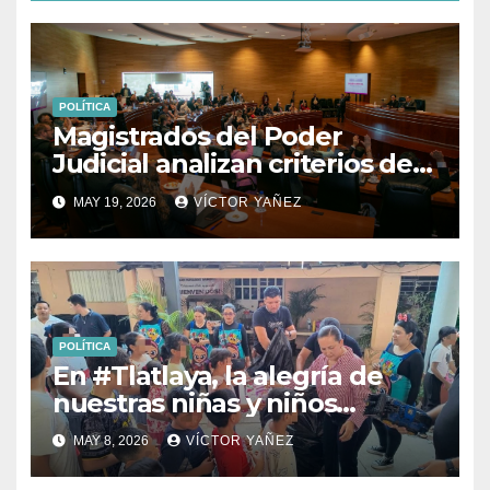
POLÍTICA
Magistrados del Poder
Judicial analizan criterios de
usucapión y juicios
MAY 19, 2026
VÍCTOR YAÑEZ
hipotecarios
POLÍTICA
En #Tlatlaya, la alegría de
nuestras niñas y niños
siempre será una prioridad.
MAY 8, 2026
VÍCTOR YAÑEZ