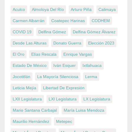
Aculco
Almoloya Del Río
Arturo Piña
Calimaya
Carmen Albarrán
Coatepec Harinas
CODHEM
COVID 19
Delfina Gómez
Delfina Gómez Álvarez
Desde Las Alturas
Donato Guerra
Elección 2023
El Oro
Elías Rescala
Enrique Vargas
Estado De México
Iván Esquer
Ixtlahuaca
Jocotitlán
La Mayoría Silenciosa
Lerma
Leticia Mejía
Libertad De Expresión
LXII Legislatura
LXI Legislatura
LX Legislatura
Mario Santana Carbajal
María Luisa Mendoza
Maurilio Hernández
Metepec