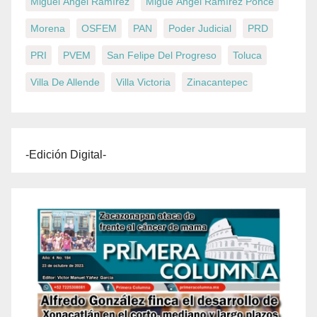
Miguel Ángel Ramírez
Migue Ángel Ramírez Ponce
Morena
OSFEM
PAN
Poder Judicial
PRD
PRI
PVEM
San Felipe Del Progreso
Toluca
Villa De Allende
Villa Victoria
Zinacantepec
-Edición Digital-