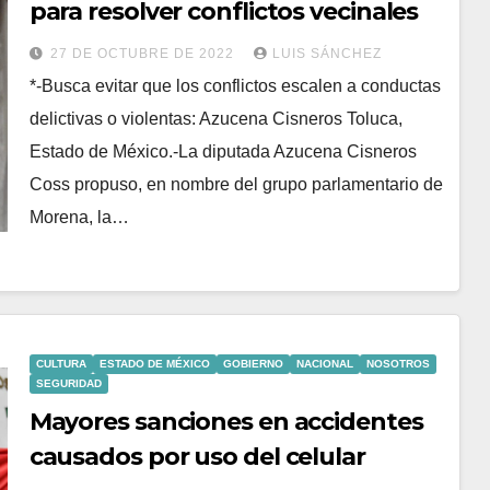
para resolver conflictos vecinales
27 DE OCTUBRE DE 2022
LUIS SÁNCHEZ
*-Busca evitar que los conflictos escalen a conductas
delictivas o violentas: Azucena Cisneros Toluca,
Estado de México.-La diputada Azucena Cisneros
Coss propuso, en nombre del grupo parlamentario de
Morena, la…
CULTURA
ESTADO DE MÉXICO
GOBIERNO
NACIONAL
NOSOTROS
SEGURIDAD
Mayores sanciones en accidentes
causados por uso del celular