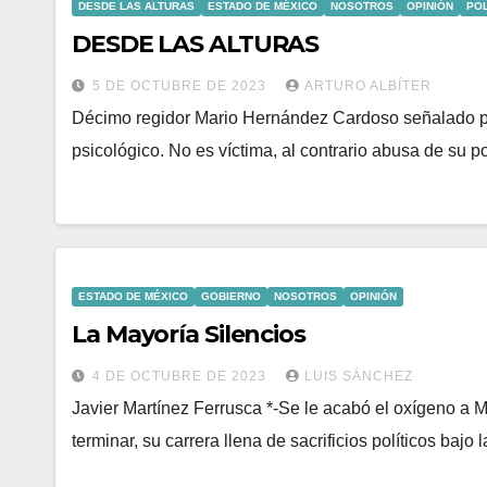
DESDE LAS ALTURAS
ESTADO DE MÉXICO
NOSOTROS
OPINIÓN
POL
DESDE LAS ALTURAS
5 DE OCTUBRE DE 2023
ARTURO ALBÍTER
Décimo regidor Mario Hernández Cardoso señalado por 
psicológico. No es víctima, al contrario abusa de su p
ESTADO DE MÉXICO
GOBIERNO
NOSOTROS
OPINIÓN
La Mayoría Silencios
4 DE OCTUBRE DE 2023
LUIS SÁNCHEZ
Javier Martínez Ferrusca *-Se le acabó el oxígeno a M
terminar, su carrera llena de sacrificios políticos baj