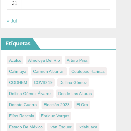
31
« Jul
Etiquetas
Aculco
Almoloya Del Río
Arturo Piña
Calimaya
Carmen Albarrán
Coatepec Harinas
CODHEM
COVID 19
Delfina Gómez
Delfina Gómez Álvarez
Desde Las Alturas
Donato Guerra
Elección 2023
El Oro
Elías Rescala
Enrique Vargas
Estado De México
Iván Esquer
Ixtlahuaca