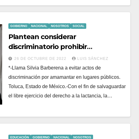
GOBIERNO
NACIONAL
NOSOTROS
SOCIAL
Plantean considerar
discriminatorio prohibir
amamantar en espacios públicos
26 DE OCTUBRE DE 2022
LUIS SÁNCHEZ
*-Llama Silvia Barberena a evitar actos de
discriminación por amamantar en lugares públicos.
Toluca, Estado de México.-Con el fin de salvaguardar
el libre ejercicio del derecho a la lactancia, la…
EDUCACIÓN
GOBIERNO
NACIONAL
NOSOTROS