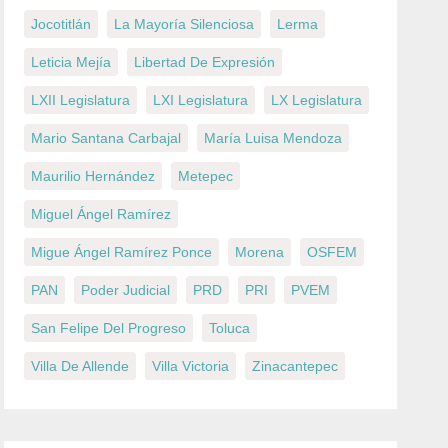
Jocotitlán
La Mayoría Silenciosa
Lerma
Leticia Mejía
Libertad De Expresión
LXII Legislatura
LXI Legislatura
LX Legislatura
Mario Santana Carbajal
María Luisa Mendoza
Maurilio Hernández
Metepec
Miguel Ángel Ramírez
Migue Ángel Ramírez Ponce
Morena
OSFEM
PAN
Poder Judicial
PRD
PRI
PVEM
San Felipe Del Progreso
Toluca
Villa De Allende
Villa Victoria
Zinacantepec