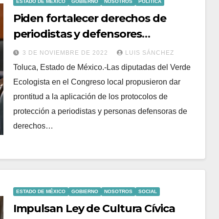
ESTADO DE MÉXICO
GOBIERNO
NOSOTROS
POLÍTICA
Piden fortalecer derechos de
periodistas y defensores
medioambientales
3 DE NOVIEMBRE DE 2022
LUIS SÁNCHEZ
Toluca, Estado de México.-Las diputadas del Verde
Ecologista en el Congreso local propusieron dar
prontitud a la aplicación de los protocolos de
protección a periodistas y personas defensoras de
derechos…
ESTADO DE MÉXICO
GOBIERNO
NOSOTROS
SOCIAL
Impulsan Ley de Cultura Cívica