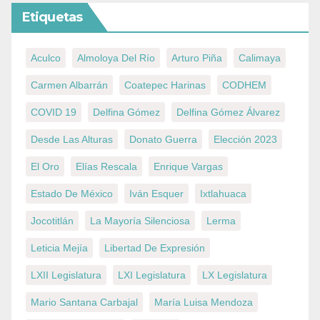
Etiquetas
Aculco
Almoloya Del Río
Arturo Piña
Calimaya
Carmen Albarrán
Coatepec Harinas
CODHEM
COVID 19
Delfina Gómez
Delfina Gómez Álvarez
Desde Las Alturas
Donato Guerra
Elección 2023
El Oro
Elías Rescala
Enrique Vargas
Estado De México
Iván Esquer
Ixtlahuaca
Jocotitlán
La Mayoría Silenciosa
Lerma
Leticia Mejía
Libertad De Expresión
LXII Legislatura
LXI Legislatura
LX Legislatura
Mario Santana Carbajal
María Luisa Mendoza