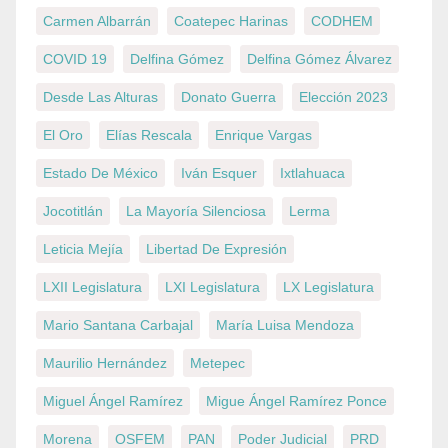
Carmen Albarrán
Coatepec Harinas
CODHEM
COVID 19
Delfina Gómez
Delfina Gómez Álvarez
Desde Las Alturas
Donato Guerra
Elección 2023
El Oro
Elías Rescala
Enrique Vargas
Estado De México
Iván Esquer
Ixtlahuaca
Jocotitlán
La Mayoría Silenciosa
Lerma
Leticia Mejía
Libertad De Expresión
LXII Legislatura
LXI Legislatura
LX Legislatura
Mario Santana Carbajal
María Luisa Mendoza
Maurilio Hernández
Metepec
Miguel Ángel Ramírez
Migue Ángel Ramírez Ponce
Morena
OSFEM
PAN
Poder Judicial
PRD