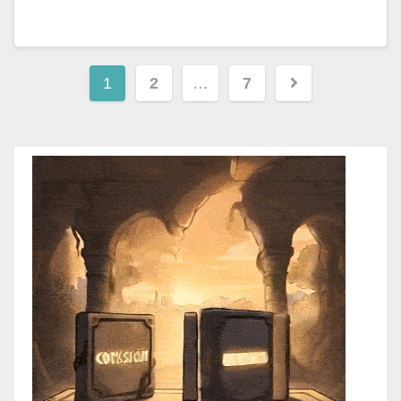
1
2
…
7