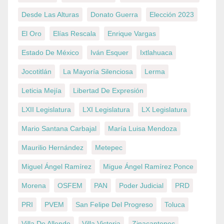
Desde Las Alturas
Donato Guerra
Elección 2023
El Oro
Elías Rescala
Enrique Vargas
Estado De México
Iván Esquer
Ixtlahuaca
Jocotitlán
La Mayoría Silenciosa
Lerma
Leticia Mejía
Libertad De Expresión
LXII Legislatura
LXI Legislatura
LX Legislatura
Mario Santana Carbajal
María Luisa Mendoza
Maurilio Hernández
Metepec
Miguel Ángel Ramírez
Migue Ángel Ramírez Ponce
Morena
OSFEM
PAN
Poder Judicial
PRD
PRI
PVEM
San Felipe Del Progreso
Toluca
Villa De Allende
Villa Victoria
Zinacantepec