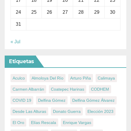
17
18
19
20
21
22
23
24
25
26
27
28
29
30
31
« Jul
Etiquetas
Aculco
Almoloya Del Río
Arturo Piña
Calimaya
Carmen Albarrán
Coatepec Harinas
CODHEM
COVID 19
Delfina Gómez
Delfina Gómez Álvarez
Desde Las Alturas
Donato Guerra
Elección 2023
El Oro
Elías Rescala
Enrique Vargas