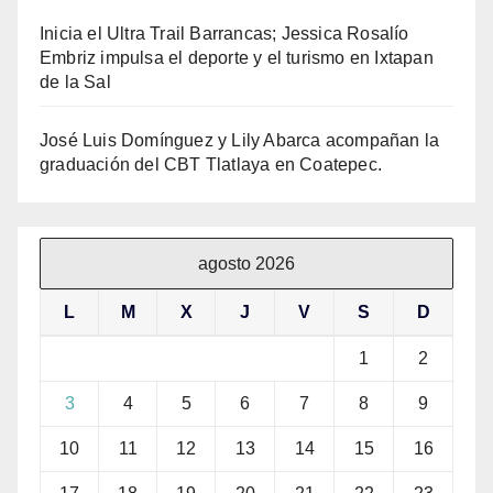
Inicia el Ultra Trail Barrancas; Jessica Rosalío
Embriz impulsa el deporte y el turismo en Ixtapan
de la Sal
José Luis Domínguez y Lily Abarca acompañan la
graduación del CBT Tlatlaya en Coatepec.
agosto 2026
L
M
X
J
V
S
D
1
2
3
4
5
6
7
8
9
10
11
12
13
14
15
16