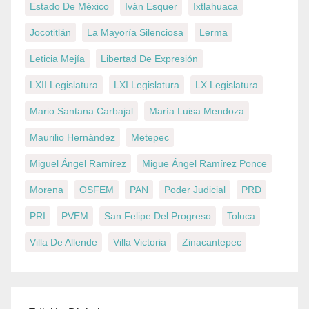
Estado De México
Iván Esquer
Ixtlahuaca
Jocotitlán
La Mayoría Silenciosa
Lerma
Leticia Mejía
Libertad De Expresión
LXII Legislatura
LXI Legislatura
LX Legislatura
Mario Santana Carbajal
María Luisa Mendoza
Maurilio Hernández
Metepec
Miguel Ángel Ramírez
Migue Ángel Ramírez Ponce
Morena
OSFEM
PAN
Poder Judicial
PRD
PRI
PVEM
San Felipe Del Progreso
Toluca
Villa De Allende
Villa Victoria
Zinacantepec