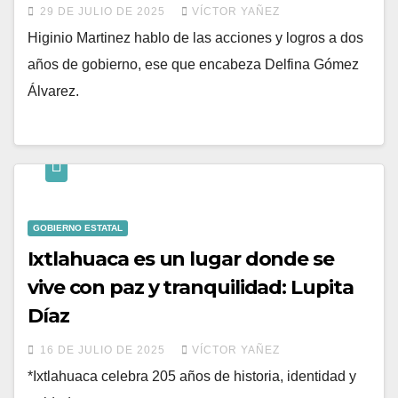
entrevista el senador con licencia,
29 DE JULIO DE 2025
VÍCTOR YAÑEZ
Higinio Martínez .
Higinio Martinez hablo de las acciones y logros a dos
años de gobierno, ese que encabeza Delfina Gómez
Álvarez.
GOBIERNO ESTATAL
Ixtlahuaca es un lugar donde se
vive con paz y tranquilidad: Lupita
Díaz
16 DE JULIO DE 2025
VÍCTOR YAÑEZ
*Ixtlahuaca celebra 205 años de historia, identidad y