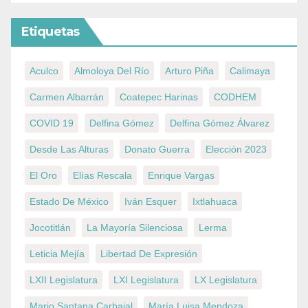
Etiquetas
Aculco
Almoloya Del Río
Arturo Piña
Calimaya
Carmen Albarrán
Coatepec Harinas
CODHEM
COVID 19
Delfina Gómez
Delfina Gómez Álvarez
Desde Las Alturas
Donato Guerra
Elección 2023
El Oro
Elías Rescala
Enrique Vargas
Estado De México
Iván Esquer
Ixtlahuaca
Jocotitlán
La Mayoría Silenciosa
Lerma
Leticia Mejía
Libertad De Expresión
LXII Legislatura
LXI Legislatura
LX Legislatura
Mario Santana Carbajal
María Luisa Mendoza