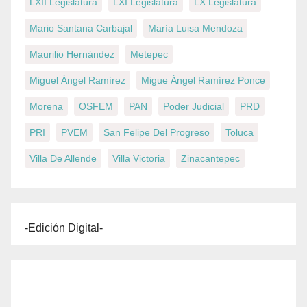
LXII Legislatura
LXI Legislatura
LX Legislatura
Mario Santana Carbajal
María Luisa Mendoza
Maurilio Hernández
Metepec
Miguel Ángel Ramírez
Migue Ángel Ramírez Ponce
Morena
OSFEM
PAN
Poder Judicial
PRD
PRI
PVEM
San Felipe Del Progreso
Toluca
Villa De Allende
Villa Victoria
Zinacantepec
-Edición Digital-