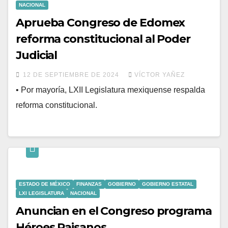
NACIONAL
Aprueba Congreso de Edomex
reforma constitucional al Poder
Judicial
12 DE SEPTIEMBRE DE 2024
VÍCTOR YAÑEZ
• Por mayoría, LXII Legislatura mexiquense respalda
reforma constitucional.
ESTADO DE MÉXICO
FINANZAS
GOBIERNO
GOBIERNO ESTATAL
LXI LEGISLATURA
NACIONAL
Anuncian en el Congreso programa
Héroes Paisanos