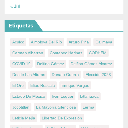
« Jul
Etiquetas
Aculco
Almoloya Del Río
Arturo Piña
Calimaya
Carmen Albarrán
Coatepec Harinas
CODHEM
COVID 19
Delfina Gómez
Delfina Gómez Álvarez
Desde Las Alturas
Donato Guerra
Elección 2023
El Oro
Elías Rescala
Enrique Vargas
Estado De México
Iván Esquer
Ixtlahuaca
Jocotitlán
La Mayoría Silenciosa
Lerma
Leticia Mejía
Libertad De Expresión