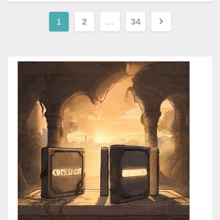
1
2
…
34