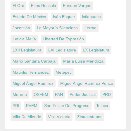
El Oro
Elías Rescala
Enrique Vargas
Estado De México
Iván Esquer
Ixtlahuaca
Jocotitlán
La Mayoría Silenciosa
Lerma
Leticia Mejía
Libertad De Expresión
LXII Legislatura
LXI Legislatura
LX Legislatura
Mario Santana Carbajal
María Luisa Mendoza
Maurilio Hernández
Metepec
Miguel Ángel Ramírez
Migue Ángel Ramírez Ponce
Morena
OSFEM
PAN
Poder Judicial
PRD
PRI
PVEM
San Felipe Del Progreso
Toluca
Villa De Allende
Villa Victoria
Zinacantepec