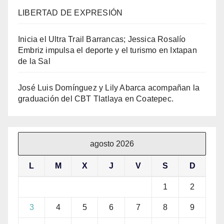
LIBERTAD DE EXPRESIÓN
Inicia el Ultra Trail Barrancas; Jessica Rosalío
Embriz impulsa el deporte y el turismo en Ixtapan
de la Sal
José Luis Domínguez y Lily Abarca acompañan la
graduación del CBT Tlatlaya en Coatepec.
agosto 2026
L
M
X
J
V
S
D
1
2
3
4
5
6
7
8
9