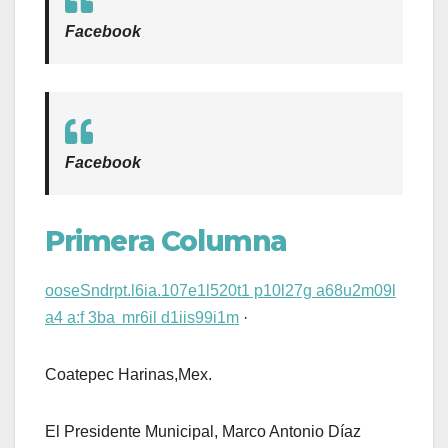
Facebook
Facebook
Primera Columna
ooseSndrpt.l6ia.107e1l520t1 p10l27g a68u2m09l
a4 a:f 3ba mr6il d1iis99i1m
·
Coatepec Harinas,Mex.
El Presidente Municipal, Marco Antonio Díaz