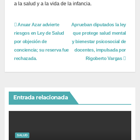
a la salud y a la vida de la infancia.
Anuar Azar advierte
Aprueban diputados la ley
riesgos en Ley de Salud
que protege salud mental
por objeción de
y bienestar psicosocial de
conciencia; su reserva fue
docentes, impulsada por
rechazada.
Rigoberto Vargas
Entrada relacionada
SALUD