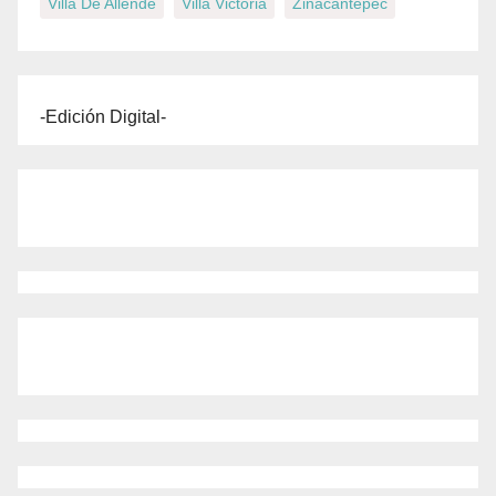
Villa De Allende
Villa Victoria
Zinacantepec
-Edición Digital-