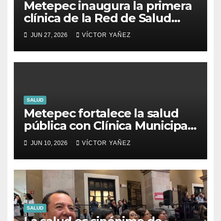
Metepec inaugura la primera
clínica de la Red de Salud
Familias Felices
JUN 27, 2026
VÍCTOR YAÑEZ
SALUD
Metepec fortalece la salud
pública con Clínica Municipal
y entrega gratuita de 220
JUN 10, 2026
VÍCTOR YAÑEZ
medicamentos
SALUD