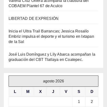
Valeria Cruz Olvera acompaña la clausura del
COBAEM Plantel 67 de Aculco
LIBERTAD DE EXPRESIÓN
Inicia el Ultra Trail Barrancas; Jessica Rosalío
Embriz impulsa el deporte y el turismo en Ixtapan
de la Sal
José Luis Domínguez y Lily Abarca acompañan la
graduación del CBT Tlatlaya en Coatepec.
agosto 2026
L
M
X
J
V
S
D
1
2