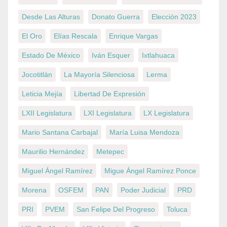
Desde Las Alturas
Donato Guerra
Elección 2023
El Oro
Elías Rescala
Enrique Vargas
Estado De México
Iván Esquer
Ixtlahuaca
Jocotitlán
La Mayoría Silenciosa
Lerma
Leticia Mejía
Libertad De Expresión
LXII Legislatura
LXI Legislatura
LX Legislatura
Mario Santana Carbajal
María Luisa Mendoza
Maurilio Hernández
Metepec
Miguel Ángel Ramírez
Migue Ángel Ramírez Ponce
Morena
OSFEM
PAN
Poder Judicial
PRD
PRI
PVEM
San Felipe Del Progreso
Toluca