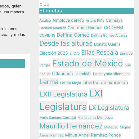
« Jul
legos, quien
Etiquetas
de una manera
Almoloya del Río
Calimaya
Aculco
Arturo Piña
CODHEM
Coatepec Harinas
Carmen Albarrán
rniciones,
Delfina Gómez
cipal y de las
COVID 19
Delfina Gómez Álvarez
Desde las alturas
Donato Guerra
Elías Rescala
Elección 2023
El Oro
Enrique
Estado de México
Vargas
Iván
Ixtlahuaca
Jocotitlán
Esquer
La mayoría silenciosa
lsa
Lerma
Libertad de expresión
Leticia Mejía
ación
LXI
LXII Legislatura
s
Legislatura
LX Legislatura
María Luisa Mendoza
ez
Mario Santana Carbajal
Maurilio Hernández
Metepec
Miguel
Migue Ángel Ramírez Ponce
Ángel Ramírez