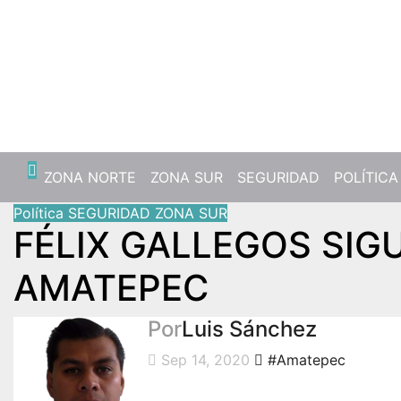
ZONA NORTE
ZONA SUR
SEGURIDAD
POLÍTICA
Política
SEGURIDAD
ZONA SUR
FÉLIX GALLEGOS SI
AMATEPEC
Por
Luis Sánchez
Sep 14, 2020
#Amatepec