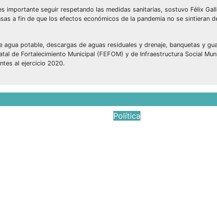
 importante seguir respetando las medidas sanitarias, sostuvo Félix Gal
nsas a fin de que los efectos económicos de la pandemia no se sintieran 
 agua potable, descargas de aguas residuales y drenaje, banquetas y gua
al de Fortalecimiento Municipal (FEFOM) y de Infraestructura Social Muni
ntes al ejercicio 2020.
Política
ados del Poder
Carlos Rogel impu
 analizan criterios
obras de paviment
pión y juicios
en Yolotepec y La
arios
Golondrinas
2026
Víctor Yañez
May 18, 2026
Víctor Yañ