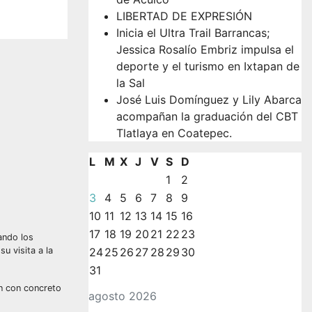
LIBERTAD DE EXPRESIÓN
Inicia el Ultra Trail Barrancas;
Jessica Rosalío Embriz impulsa el
deporte y el turismo en Ixtapan de
la Sal
José Luis Domínguez y Lily Abarca
acompañan la graduación del CBT
Tlatlaya en Coatepec.
L
M
X
J
V
S
D
1
2
3
4
5
6
7
8
9
10
11
12
13
14
15
16
17
18
19
20
21
22
23
ando los
u visita a la
24
25
26
27
28
29
30
31
ón con concreto
agosto 2026