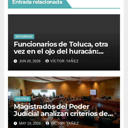
Entrada relacionada
SEGURIDAD
Funcionarios de Toluca, otra
vez en el ojo del huracán:
denuncian a secretario del
JUN 20, 2026
VÍCTOR YAÑEZ
Ayuntamiento por presunto
abuso sexual
POLÍTICA
Magistrados del Poder
Judicial analizan criterios de
usucapión y juicios
MAY 19, 2026
VÍCTOR YAÑEZ
hipotecarios