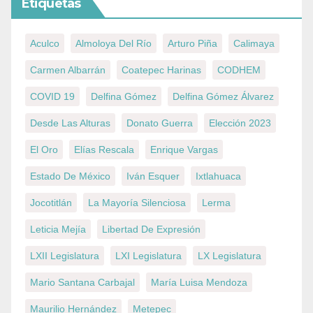
Etiquetas
Aculco
Almoloya Del Río
Arturo Piña
Calimaya
Carmen Albarrán
Coatepec Harinas
CODHEM
COVID 19
Delfina Gómez
Delfina Gómez Álvarez
Desde Las Alturas
Donato Guerra
Elección 2023
El Oro
Elías Rescala
Enrique Vargas
Estado De México
Iván Esquer
Ixtlahuaca
Jocotitlán
La Mayoría Silenciosa
Lerma
Leticia Mejía
Libertad De Expresión
LXII Legislatura
LXI Legislatura
LX Legislatura
Mario Santana Carbajal
María Luisa Mendoza
Maurilio Hernández
Metepec