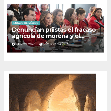
ESTADO DE MÉXICO
Denuncian priistas el fracaso
agrícola de morena y el
abandono al campo
JUN 23, 2026
VÍCTOR YAÑEZ
mexicano