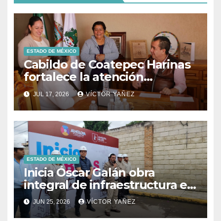
ESTADO DE MÉXICO
Cabildo de Coatepec Harinas
fortalece la atención
ciudadana y la toma de
JUL 17, 2026
VÍCTOR YAÑEZ
decisiones
ESTADO DE MÉXICO
Inicia Óscar Galán obra
integral de infraestructura en
Prolongación León Guzmán
JUN 25, 2026
VÍCTOR YAÑEZ