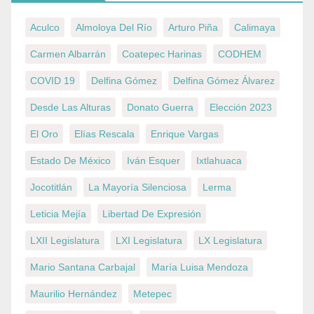
Aculco
Almoloya Del Río
Arturo Piña
Calimaya
Carmen Albarrán
Coatepec Harinas
CODHEM
COVID 19
Delfina Gómez
Delfina Gómez Álvarez
Desde Las Alturas
Donato Guerra
Elección 2023
El Oro
Elías Rescala
Enrique Vargas
Estado De México
Iván Esquer
Ixtlahuaca
Jocotitlán
La Mayoría Silenciosa
Lerma
Leticia Mejía
Libertad De Expresión
LXII Legislatura
LXI Legislatura
LX Legislatura
Mario Santana Carbajal
María Luisa Mendoza
Maurilio Hernández
Metepec