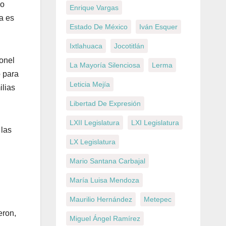
co
Enrique Vargas
a es
Estado De México
Iván Esquer
Ixtlahuaca
Jocotitlán
onel
La Mayoría Silenciosa
Lerma
o para
Leticia Mejía
ilias
Libertad De Expresión
LXII Legislatura
LXI Legislatura
 las
LX Legislatura
Mario Santana Carbajal
María Luisa Mendoza
Maurilio Hernández
Metepec
eron,
Miguel Ángel Ramírez