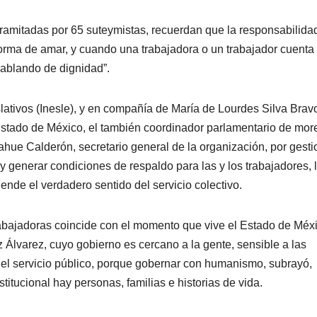
tramitadas por 65 suteymistas, recuerdan que la responsabilida
 forma de amar, y cuando una trabajadora o un trabajador cuenta
hablando de dignidad”.
slativos (Inesle), y en compañía de María de Lourdes Silva Brav
Estado de México, el también coordinador parlamentario de mor
ahue Calderón, secretario general de la organización, por gesti
 y generar condiciones de respaldo para las y los trabajadores, 
ende el verdadero sentido del servicio colectivo.
rabajadoras coincide con el momento que vive el Estado de Méx
 Álvarez, cuyo gobierno es cercano a la gente, sensible a las
 el servicio público, porque gobernar con humanismo, subrayó,
titucional hay personas, familias e historias de vida.