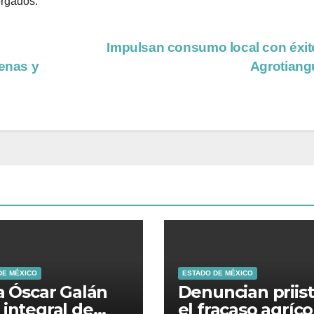
orgados.
Impulsan consumo local con éxit
genas y
Agrotiang
DE MÉXICO
ESTADO DE MÉXICO
ia Óscar Galán
Denuncian priis
 integral de
el fracaso agríco