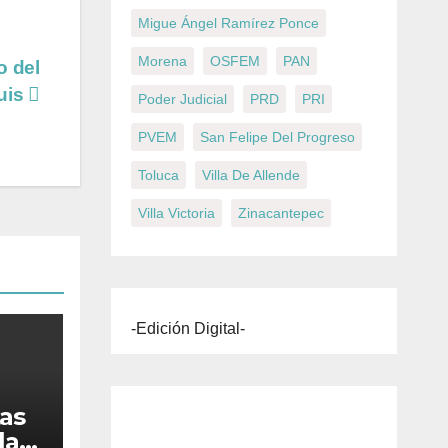
Migue Ángel Ramírez Ponce
Morena
OSFEM
PAN
o del
uis
Poder Judicial
PRD
PRI
PVEM
San Felipe Del Progreso
Toluca
Villa De Allende
Villa Victoria
Zinacantepec
-Edición Digital-
tas
la