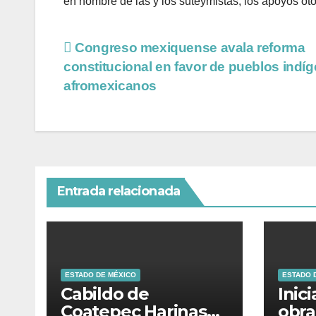
en nombre de las y los suteymistas, los apoyos ot
Congreso mexiquense avala reforma
constitucional en favor de pueblos indí
afromexicanos
Entrada relacionada
ESTADO DE MÉXICO
ESTADO 
Cabildo de
Inic
Coatepec Harinas
obra