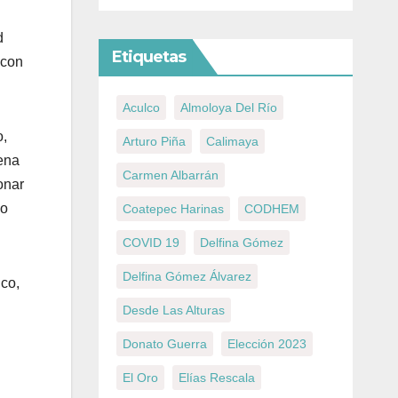
d
Etiquetas
 con
Aculco
Almoloya Del Río
o,
Arturo Piña
Calimaya
ena
Carmen Albarrán
onar
lo
Coatepec Harinas
CODHEM
COVID 19
Delfina Gómez
Delfina Gómez Álvarez
ico,
Desde Las Alturas
Donato Guerra
Elección 2023
El Oro
Elías Rescala