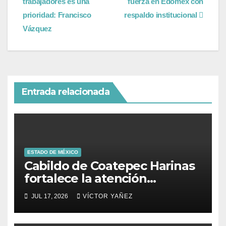
trabajadores es una
fuerza en Edomex con
prioridad: Francisco
respaldo institucional
Vázquez
Entrada relacionada
ESTADO DE MÉXICO
Cabildo de Coatepec Harinas
fortalece la atención
ciudadana y la toma de
JUL 17, 2026
VÍCTOR YAÑEZ
decisiones