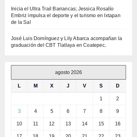
Inicia el Ultra Trail Barrancas; Jessica Rosalío
Embriz impulsa el deporte y el turismo en Ixtapan
de la Sal
José Luis Domínguez y Lily Abarca acompañan la
graduación del CBT Tlatlaya en Coatepec.
agosto 2026
L
M
X
J
V
S
D
1
2
3
4
5
6
7
8
9
10
11
12
13
14
15
16
17
18
19
20
21
22
23