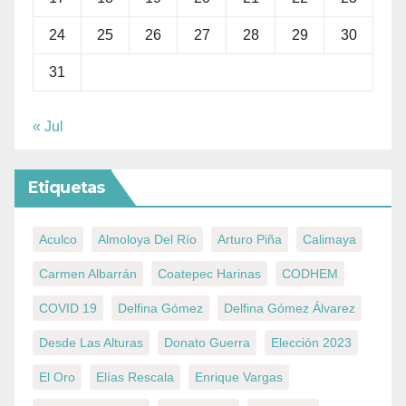
24
25
26
27
28
29
30
31
« Jul
Etiquetas
Aculco
Almoloya Del Río
Arturo Piña
Calimaya
Carmen Albarrán
Coatepec Harinas
CODHEM
COVID 19
Delfina Gómez
Delfina Gómez Álvarez
Desde Las Alturas
Donato Guerra
Elección 2023
El Oro
Elías Rescala
Enrique Vargas