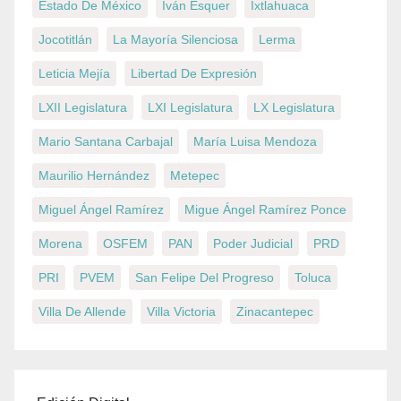
Estado De México
Iván Esquer
Ixtlahuaca
Jocotitlán
La Mayoría Silenciosa
Lerma
Leticia Mejía
Libertad De Expresión
LXII Legislatura
LXI Legislatura
LX Legislatura
Mario Santana Carbajal
María Luisa Mendoza
Maurilio Hernández
Metepec
Miguel Ángel Ramírez
Migue Ángel Ramírez Ponce
Morena
OSFEM
PAN
Poder Judicial
PRD
PRI
PVEM
San Felipe Del Progreso
Toluca
Villa De Allende
Villa Victoria
Zinacantepec