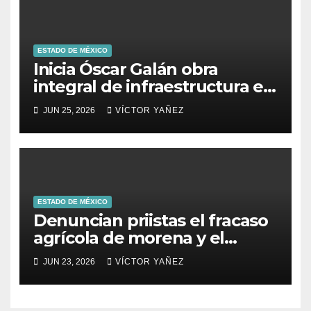
ESTADO DE MÉXICO
Inicia Óscar Galán obra
integral de infraestructura en
Prolongación León Guzmán
JUN 25, 2026
VÍCTOR YAÑEZ
ESTADO DE MÉXICO
Denuncian priistas el fracaso
agrícola de morena y el
abandono al campo
JUN 23, 2026
VÍCTOR YAÑEZ
mexicano