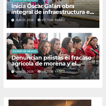
Inicia Óscar Galán obra
integral de infraestructura en
Prolongación León Guzmán
JUN 25, 2026
VÍCTOR YAÑEZ
ESTADO DE MÉXICO
Denuncian priistas el fracaso
agrícola de morena y el
abandono al campo
JUN 23, 2026
VÍCTOR YAÑEZ
mexicano