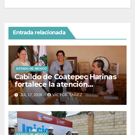
Entrada relacionada
ESTADO DE MÉXICO
Cabildo de Coatepec Harinas
fortalece la atención
ciudadana y la toma de
JUL 17, 2026
VÍCTOR YAÑEZ
decisiones
ESTADO DE MÉXICO