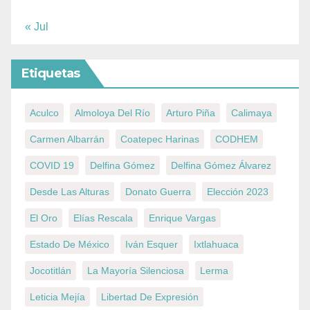
« Jul
Etiquetas
Aculco
Almoloya Del Río
Arturo Piña
Calimaya
Carmen Albarrán
Coatepec Harinas
CODHEM
COVID 19
Delfina Gómez
Delfina Gómez Álvarez
Desde Las Alturas
Donato Guerra
Elección 2023
El Oro
Elías Rescala
Enrique Vargas
Estado De México
Iván Esquer
Ixtlahuaca
Jocotitlán
La Mayoría Silenciosa
Lerma
Leticia Mejía
Libertad De Expresión