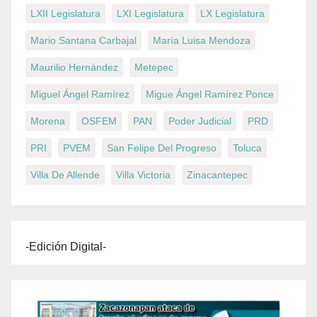
LXII Legislatura
LXI Legislatura
LX Legislatura
Mario Santana Carbajal
María Luisa Mendoza
Maurilio Hernández
Metepec
Miguel Ángel Ramírez
Migue Ángel Ramírez Ponce
Morena
OSFEM
PAN
Poder Judicial
PRD
PRI
PVEM
San Felipe Del Progreso
Toluca
Villa De Allende
Villa Victoria
Zinacantepec
-Edición Digital-