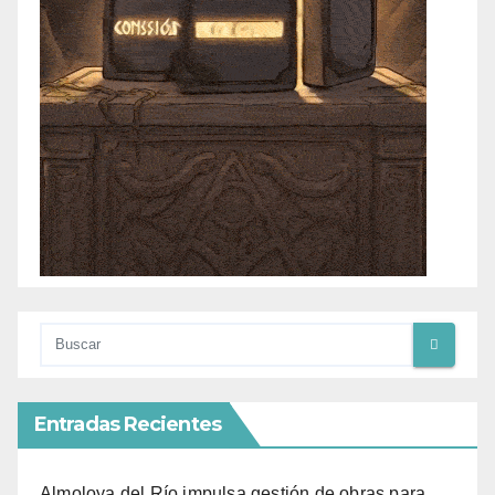
Entradas Recientes
Almoloya del Río impulsa gestión de obras para