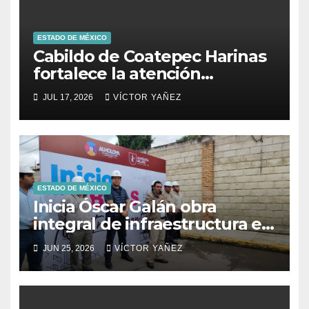
ESTADO DE MÉXICO
Cabildo de Coatepec Harinas
fortalece la atención
ciudadana y la toma de
JUL 17, 2026
VÍCTOR YAÑEZ
decisiones
ESTADO DE MÉXICO
Inicia Óscar Galán obra
integral de infraestructura en
Prolongación León Guzmán
JUN 25, 2026
VÍCTOR YAÑEZ