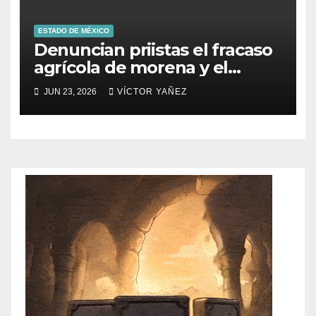
ESTADO DE MÉXICO
Denuncian priistas el fracaso
agrícola de morena y el
abandono al campo
JUN 23, 2026
VÍCTOR YAÑEZ
mexicano