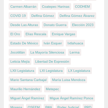
Carmen Albarrán
Coatepec Harinas
CODHEM
COVID 19
Delfina Gómez
Delfina Gómez Álvarez
Desde Las Alturas
Donato Guerra
Elección 2023
El Oro
Elías Rescala
Enrique Vargas
Estado De México
Iván Esquer
Ixtlahuaca
Jocotitlán
La Mayoría Silenciosa
Lerma
Leticia Mejía
Libertad De Expresión
LXII Legislatura
LXI Legislatura
LX Legislatura
Mario Santana Carbajal
María Luisa Mendoza
Maurilio Hernández
Metepec
Miguel Ángel Ramírez
Migue Ángel Ramírez Ponce
Morena
OSFEM
PAN
Poder Judicial
PRD