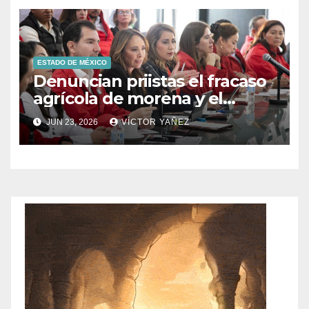
ESTADO DE MÉXICO
Denuncian priistas el fracaso
agrícola de morena y el
abandono al campo
JUN 23, 2026
VÍCTOR YAÑEZ
mexicano