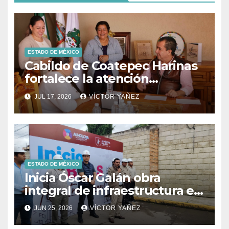
ESTADO DE MÉXICO
Cabildo de Coatepec Harinas
fortalece la atención
ciudadana y la toma de
JUL 17, 2026
VÍCTOR YAÑEZ
decisiones
ESTADO DE MÉXICO
Inicia Óscar Galán obra
integral de infraestructura en
Prolongación León Guzmán
JUN 25, 2026
VÍCTOR YAÑEZ