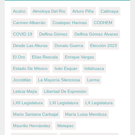
Aculco
Almoloya Del Río
Arturo Piña
Calimaya
Carmen Albarrán
Coatepec Harinas
CODHEM
COVID 19
Delfina Gómez
Delfina Gómez Álvarez
Desde Las Alturas
Donato Guerra
Elección 2023
El Oro
Elías Rescala
Enrique Vargas
Estado De México
Iván Esquer
Ixtlahuaca
Jocotitlán
La Mayoría Silenciosa
Lerma
Leticia Mejía
Libertad De Expresión
LXII Legislatura
LXI Legislatura
LX Legislatura
Mario Santana Carbajal
María Luisa Mendoza
Maurilio Hernández
Metepec