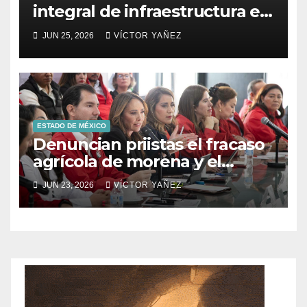
integral de infraestructura en
Prolongación León Guzmán
JUN 25, 2026
VÍCTOR YAÑEZ
ESTADO DE MÉXICO
Denuncian priistas el fracaso
agrícola de morena y el
abandono al campo
JUN 23, 2026
VÍCTOR YAÑEZ
mexicano