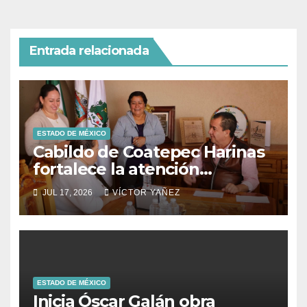
Entrada relacionada
ESTADO DE MÉXICO
Cabildo de Coatepec Harinas
fortalece la atención
ciudadana y la toma de
JUL 17, 2026
VÍCTOR YAÑEZ
decisiones
ESTADO DE MÉXICO
Inicia Óscar Galán obra