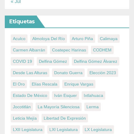
« Jul
Etiquetas
Aculco
Almoloya Del Río
Arturo Piña
Calimaya
Carmen Albarrán
Coatepec Harinas
CODHEM
COVID 19
Delfina Gómez
Delfina Gómez Álvarez
Desde Las Alturas
Donato Guerra
Elección 2023
El Oro
Elías Rescala
Enrique Vargas
Estado De México
Iván Esquer
Ixtlahuaca
Jocotitlán
La Mayoría Silenciosa
Lerma
Leticia Mejía
Libertad De Expresión
LXII Legislatura
LXI Legislatura
LX Legislatura