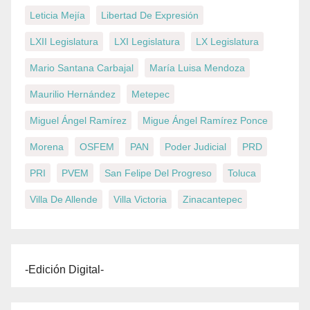
Leticia Mejía
Libertad De Expresión
LXII Legislatura
LXI Legislatura
LX Legislatura
Mario Santana Carbajal
María Luisa Mendoza
Maurilio Hernández
Metepec
Miguel Ángel Ramírez
Migue Ángel Ramírez Ponce
Morena
OSFEM
PAN
Poder Judicial
PRD
PRI
PVEM
San Felipe Del Progreso
Toluca
Villa De Allende
Villa Victoria
Zinacantepec
-Edición Digital-