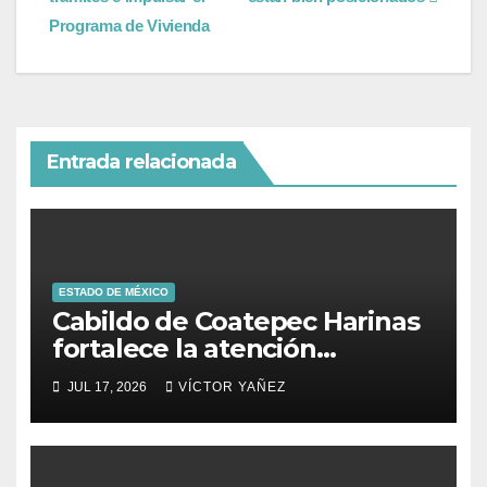
Programa de Vivienda
Entrada relacionada
ESTADO DE MÉXICO
Cabildo de Coatepec Harinas
fortalece la atención
ciudadana y la toma de
JUL 17, 2026
VÍCTOR YAÑEZ
decisiones