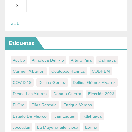
31
« Jul
Etiquetas
Aculco
Almoloya Del Río
Arturo Piña
Calimaya
Carmen Albarrán
Coatepec Harinas
CODHEM
COVID 19
Delfina Gómez
Delfina Gómez Álvarez
Desde Las Alturas
Donato Guerra
Elección 2023
El Oro
Elías Rescala
Enrique Vargas
Estado De México
Iván Esquer
Ixtlahuaca
Jocotitlán
La Mayoría Silenciosa
Lerma