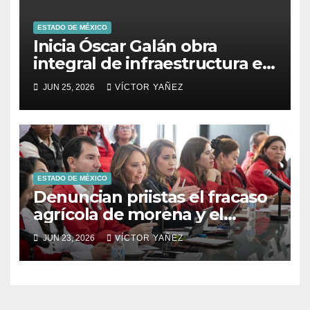
ESTADO DE MÉXICO
Inicia Óscar Galán obra
integral de infraestructura en
Prolongación León Guzmán
JUN 25, 2026
VÍCTOR YAÑEZ
ESTADO DE MÉXICO
Denuncian priistas el fracaso
agrícola de morena y el
abandono al campo
JUN 23, 2026
VÍCTOR YAÑEZ
mexicano