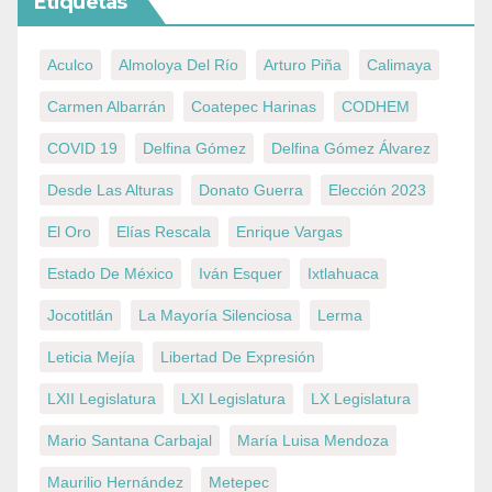
Etiquetas
Aculco
Almoloya Del Río
Arturo Piña
Calimaya
Carmen Albarrán
Coatepec Harinas
CODHEM
COVID 19
Delfina Gómez
Delfina Gómez Álvarez
Desde Las Alturas
Donato Guerra
Elección 2023
El Oro
Elías Rescala
Enrique Vargas
Estado De México
Iván Esquer
Ixtlahuaca
Jocotitlán
La Mayoría Silenciosa
Lerma
Leticia Mejía
Libertad De Expresión
LXII Legislatura
LXI Legislatura
LX Legislatura
Mario Santana Carbajal
María Luisa Mendoza
Maurilio Hernández
Metepec