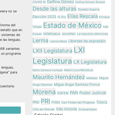
Delfina Gómez
COVID 19
Delfina Gómez Álvarez
Desde las alturas
Donato Guerra
anera no se
Elías Rescala
Elección 2023
El Oro
Enrique
Estado de México
tónoma del
Vargas
Iván
 detalló que en
Ixtlahuaca
Jocotitlán
Esquer
La mayoría silenciosa
r sistemas de
Lerma
e las lenguas.
Libertad de expresión
Leticia Mejía
LXI
68 variantes
LXII Legislatura
 y un programa
Legislatura
LX Legislatura
s lenguas.
María Luisa Mendoza
Mario Santana Carbajal
dígena” para
Maurilio Hernández
Metepec
Miguel
Migue Ángel Ramírez Ponce
Ángel Ramírez
puestaria.
Morena
PAN
Poder Judicial
OSFEM
PRI
Toluca
PRD
PVEM
San Felipe del Progreso
Villa Victoria
Villa de Allende
Zinacantepec