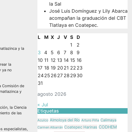
la Sal
José Luis Domínguez y Lily Abarca
acompañan la graduación del CBT
Tlatlaya en Coatepec.
L
M
X
J
V
S
D
1
2
atlazinca y la
3
4
5
6
7
8
9
10
11
12
13
14
15
16
rear la
17
18
19
20
21
22
23
y ya no
24
25
26
27
28
29
30
31
la Comisión de
matlazinca y
agosto 2026
« Jul
ión, la Ciencia
Etiquetas
miento de las
Almoloya del Río
Calimaya
Aculco
Arturo Piña
CODHEM
Coatepec Harinas
Carmen Albarrán
s especialistas,