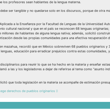
ue los profesores sean hablantes de la lengua materna.
as debe ser tangible y no quedarse solo en los discursos, porque de otra m
licada a la Enseñanza por la Facultad de Lenguas de la Universidad Au
o cultural nacional y que en el país se reconocen 68 lenguas originarias;
 millones de hablantes de alguna lengua nativa; además, solicitó construi
abetización desde las propias comunidades para una efectiva recuperación d
n mazahua, recordó que en México sobreviven 68 pueblos originarios y 3
tas lenguas, educación para erradicar prejuicios contra estas comunidades,
disciplinarios para reunir lo que se ha hecho en la materia y enseñar esta
lamó a las y los legisladores a dejar de referirse al tema como “asunto in
licitó que toda legislación en la materia se acompañe de estimación presu
otege derechos de pueblos originarios