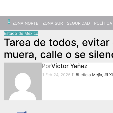
Mié. Ago 5th, 2026
ZONA NORTE
ZONA SUR
SEGURIDAD
POLÍTICA
Estado de México
Tarea de todos, evitar
muera, calle o se silen
Por
Víctor Yañez
Feb 24, 2025
#Leticia Mejía
,
#LXI
.