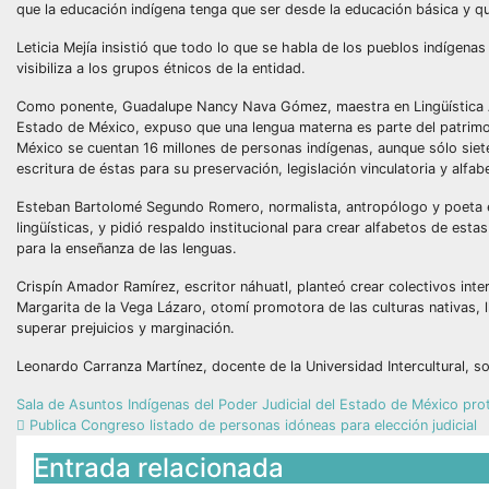
que la educación indígena tenga que ser desde la educación básica y q
Leticia Mejía insistió que todo lo que se habla de los pueblos indígen
visibiliza a los grupos étnicos de la entidad.
Como ponente, Guadalupe Nancy Nava Gómez, maestra en Lingüística Ap
Estado de México, expuso que una lengua materna es parte del patrimoni
México se cuentan 16 millones de personas indígenas, aunque sólo siete
escritura de éstas para su preservación, legislación vinculatoria y alf
Esteban Bartolomé Segundo Romero, normalista, antropólogo y poeta e
lingüísticas, y pidió respaldo institucional para crear alfabetos de es
para la enseñanza de las lenguas.
Crispín Amador Ramírez, escritor náhuatl, planteó crear colectivos inter
Margarita de la Vega Lázaro, otomí promotora de las culturas nativas, l
superar prejuicios y marginación.
Leonardo Carranza Martínez, docente de la Universidad Intercultural, so
Sala de Asuntos Indígenas del Poder Judicial del Estado de México pr
Publica Congreso listado de personas idóneas para elección judicial
Entrada relacionada