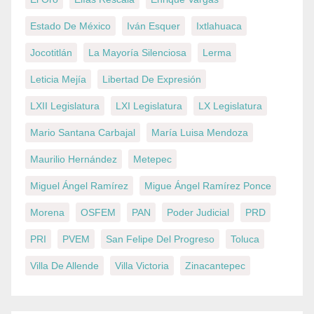
Estado De México
Iván Esquer
Ixtlahuaca
Jocotitlán
La Mayoría Silenciosa
Lerma
Leticia Mejía
Libertad De Expresión
LXII Legislatura
LXI Legislatura
LX Legislatura
Mario Santana Carbajal
María Luisa Mendoza
Maurilio Hernández
Metepec
Miguel Ángel Ramírez
Migue Ángel Ramírez Ponce
Morena
OSFEM
PAN
Poder Judicial
PRD
PRI
PVEM
San Felipe Del Progreso
Toluca
Villa De Allende
Villa Victoria
Zinacantepec