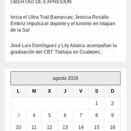
LIBERTAD DE EXPRESIÓN
Inicia el Ultra Trail Barrancas; Jessica Rosalío
Embriz impulsa el deporte y el turismo en Ixtapan
de la Sal
José Luis Domínguez y Lily Abarca acompañan la
graduación del CBT Tlatlaya en Coatepec.
agosto 2026
L
M
X
J
V
S
D
1
2
3
4
5
6
7
8
9
10
11
12
13
14
15
16