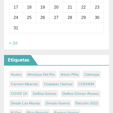
17
18
19
20
21
22
23
24
25
26
27
28
29
30
31
« Jul
Etiquetas
Aculco
Almoloya Del Río
Arturo Piña
Calimaya
Carmen Albarrán
Coatepec Harinas
CODHEM
COVID 19
Delfina Gómez
Delfina Gómez Álvarez
Desde Las Alturas
Donato Guerra
Elección 2023
El Oro
Elías Rescala
Enrique Vargas