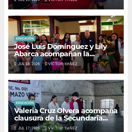
EDUCACIÓN
José Luis Domínguez y Lily
Abarca acompañan la
graduación del CBT Tlatlaya
JUL 18, 2026
VÍCTOR YAÑEZ
en Coatepec.
EDUCACIÓN
Valeria Cruz Olvera acompaña
clausura de la Secundaria
Oficial No. 0121 de Aculco y
JUL 17, 2026
VÍCTOR YAÑEZ