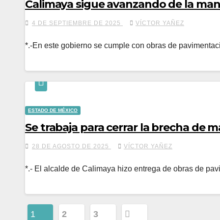
Calimaya sigue avanzando de la ma
4 DE SEPTIEMBRE DE 2025
VÍCTOR YAÑEZ
*.-En este gobierno se cumple con obras de pavimenta
ESTADO DE MÉXICO
Se trabaja para cerrar la brecha de 
28 DE AGOSTO DE 2025
VÍCTOR YAÑEZ
*.- El alcalde de Calimaya hizo entrega de obras de p
Paginación
1
2
3