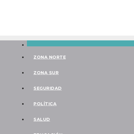
Saltar
Vie. Ago 7th, 2026
al
contenido
ZONA NORTE
ZONA SUR
SEGURIDAD
POLÍTICA
SALUD