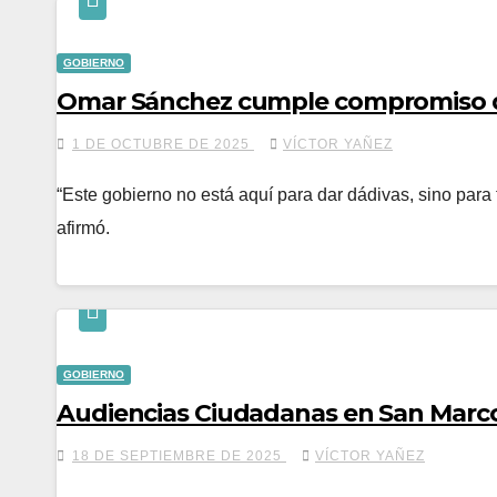
GOBIERNO
Omar Sánchez cumple compromiso d
1 DE OCTUBRE DE 2025
VÍCTOR YAÑEZ
“Este gobierno no está aquí para dar dádivas, sino para 
afirmó.
GOBIERNO
Audiencias Ciudadanas en San Marco
18 DE SEPTIEMBRE DE 2025
VÍCTOR YAÑEZ