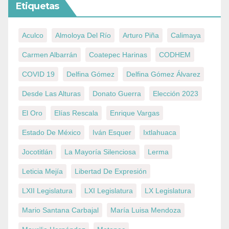
Etiquetas
Aculco
Almoloya Del Río
Arturo Piña
Calimaya
Carmen Albarrán
Coatepec Harinas
CODHEM
COVID 19
Delfina Gómez
Delfina Gómez Álvarez
Desde Las Alturas
Donato Guerra
Elección 2023
El Oro
Elías Rescala
Enrique Vargas
Estado De México
Iván Esquer
Ixtlahuaca
Jocotitlán
La Mayoría Silenciosa
Lerma
Leticia Mejía
Libertad De Expresión
LXII Legislatura
LXI Legislatura
LX Legislatura
Mario Santana Carbajal
María Luisa Mendoza