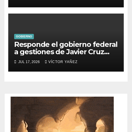
turismo en Ixtapan de la Sal
GOBIERNO
Responde el gobierno federal
a gestiones de Javier Cruz
Jaramillo
JUL 17, 2026
VÍCTOR YAÑEZ