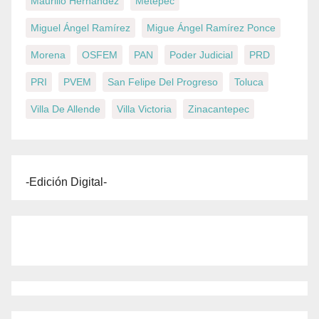
Maurilio Hernández
Metepec
Miguel Ángel Ramírez
Migue Ángel Ramírez Ponce
Morena
OSFEM
PAN
Poder Judicial
PRD
PRI
PVEM
San Felipe Del Progreso
Toluca
Villa De Allende
Villa Victoria
Zinacantepec
-Edición Digital-