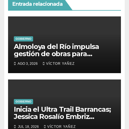
Entrada relacionada
GOBIERNO
Almoloya del Río impulsa
gestión de obras para
fortalecer el desarrollo del
AGO 3, 2026
VÍCTOR YAÑEZ
municipio
GOBIERNO
Inicia el Ultra Trail Barrancas;
Jessica Rosalío Embriz
impulsa el deporte y el
JUL 18, 2026
VÍCTOR YAÑEZ