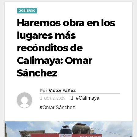
GOBIERNO
Haremos obra en los
lugares más
recónditos de
Calimaya: Omar
Sánchez
Por
Víctor Yañez
#Calimaya
,
OCT 2, 2025
#Omar Sánchez