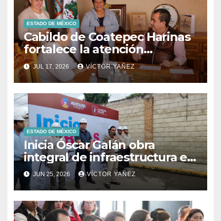
ESTADO DE MÉXICO
Cabildo de Coatepec Harinas
fortalece la atención
ciudadana y la toma de
JUL 17, 2026
VÍCTOR YAÑEZ
decisiones
ESTADO DE MÉXICO
Inicia Óscar Galán obra
integral de infraestructura en
Prolongación León Guzmán
JUN 25, 2026
VÍCTOR YAÑEZ