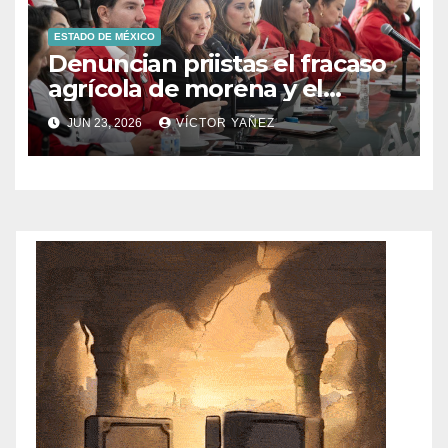
ESTADO DE MÉXICO
Denuncian priistas el fracaso
agrícola de morena y el
abandono al campo
JUN 23, 2026
VÍCTOR YAÑEZ
mexicano