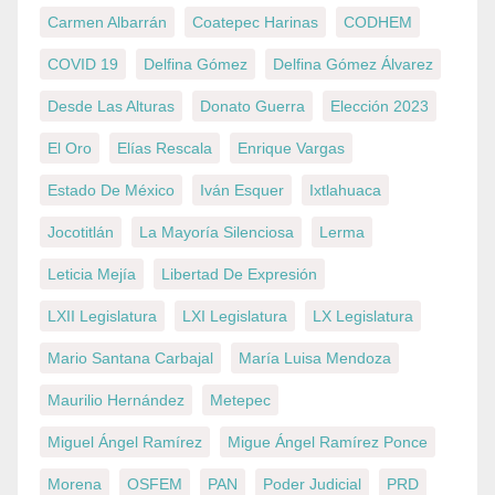
Carmen Albarrán
Coatepec Harinas
CODHEM
COVID 19
Delfina Gómez
Delfina Gómez Álvarez
Desde Las Alturas
Donato Guerra
Elección 2023
El Oro
Elías Rescala
Enrique Vargas
Estado De México
Iván Esquer
Ixtlahuaca
Jocotitlán
La Mayoría Silenciosa
Lerma
Leticia Mejía
Libertad De Expresión
LXII Legislatura
LXI Legislatura
LX Legislatura
Mario Santana Carbajal
María Luisa Mendoza
Maurilio Hernández
Metepec
Miguel Ángel Ramírez
Migue Ángel Ramírez Ponce
Morena
OSFEM
PAN
Poder Judicial
PRD