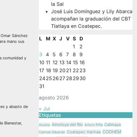
la Sal
José Luis Domínguez y Lily Abarca
acompañan la graduación del CBT
Tlatlaya en Coatepec.
a, Omar Sánchez
L
M
X
J
V
S
D
mera mano sus
1
2
3
4
5
6
7
8
9
da comunidad y
10
11
12
13
14
15
16
17
18
19
20
21
22
23
24
25
26
27
28
29
30
31
agosto 2026
tes y abasto de
« Jul
Etiquetas
e Bienestar,
Almoloya del Río
Calimaya
Aculco
Arturo Piña
CODHEM
Coatepec Harinas
Carmen Albarrán