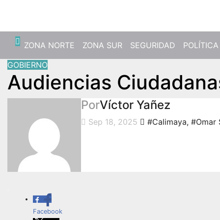
Vie. Ago 7th, 2026
ZONA NORTE
ZONA SUR
SEGURIDAD
POLÍTICA
GOBIERNO
Audiencias Ciudadana
Por
Víctor Yañez
Sep 18, 2025
#Calimaya
,
#Omar 
.
Facebook