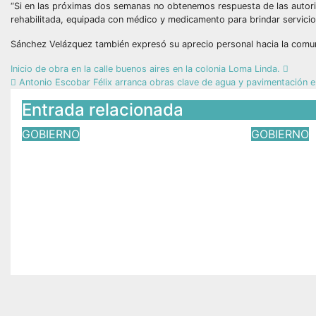
“Si en las próximas dos semanas no obtenemos respuesta de las autor
rehabilitada, equipada con médico y medicamento para brindar servicio 
Sánchez Velázquez también expresó su aprecio personal hacia la comu
Inicio de obra en la calle buenos aires en la colonia Loma Linda.
Antonio Escobar Félix arranca obras clave de agua y pavimentación en
Entrada relacionada
GOBIERNO
GOBIERNO
Almoloya del Río impulsa
Inicia el
gestión de obras para
Barranc
fortalecer el desarrollo
Rosalío
del municipio
deporte 
Ixtapan 
Ago 3, 2026
Víctor Yañez
Jul 18, 2