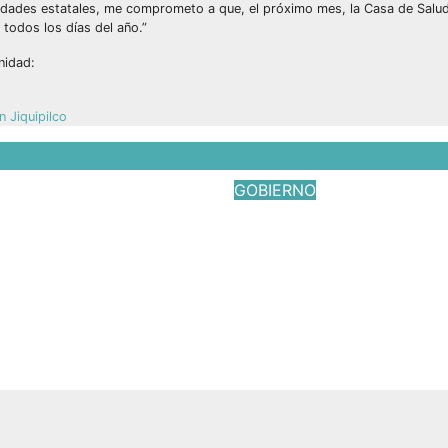
idades estatales, me comprometo a que, el próximo mes, la Casa de Salu
todos los días del año.”
nidad:
 Jiquipilco
GOBIERNO
 Ultra Trail
Responde el gobie
as; Jessica
federal a gestione
 Embriz impulsa el
Javier Cruz Jarami
y el turismo en
Jul 17, 2026
Víctor Yañe
de la Sal
026
Víctor Yañez