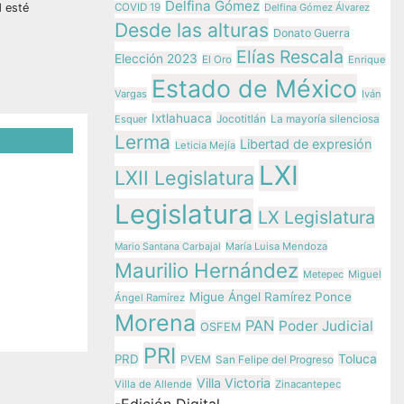
Delfina Gómez
d esté
COVID 19
Delfina Gómez Álvarez
Desde las alturas
Donato Guerra
Elías Rescala
Elección 2023
El Oro
Enrique
Estado de México
Vargas
Iván
Ixtlahuaca
Jocotitlán
Esquer
La mayoría silenciosa
Lerma
Libertad de expresión
Leticia Mejía
LXI
LXII Legislatura
rno
Legislatura
s de
LX Legislatura
llo
María Luisa Mendoza
Mario Santana Carbajal
Maurilio Hernández
z
Metepec
Miguel
Migue Ángel Ramírez Ponce
Ángel Ramírez
Morena
PAN
Poder Judicial
OSFEM
PRI
Toluca
PRD
PVEM
San Felipe del Progreso
Villa Victoria
Villa de Allende
Zinacantepec