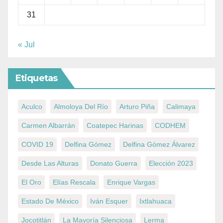
31
« Jul
Etiquetas
Aculco
Almoloya Del Río
Arturo Piña
Calimaya
Carmen Albarrán
Coatepec Harinas
CODHEM
COVID 19
Delfina Gómez
Delfina Gómez Álvarez
Desde Las Alturas
Donato Guerra
Elección 2023
El Oro
Elías Rescala
Enrique Vargas
Estado De México
Iván Esquer
Ixtlahuaca
Jocotitlán
La Mayoría Silenciosa
Lerma