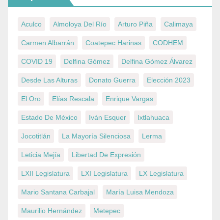
Aculco
Almoloya Del Río
Arturo Piña
Calimaya
Carmen Albarrán
Coatepec Harinas
CODHEM
COVID 19
Delfina Gómez
Delfina Gómez Álvarez
Desde Las Alturas
Donato Guerra
Elección 2023
El Oro
Elías Rescala
Enrique Vargas
Estado De México
Iván Esquer
Ixtlahuaca
Jocotitlán
La Mayoría Silenciosa
Lerma
Leticia Mejía
Libertad De Expresión
LXII Legislatura
LXI Legislatura
LX Legislatura
Mario Santana Carbajal
María Luisa Mendoza
Maurilio Hernández
Metepec