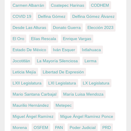
Carmen Albarrán
Coatepec Harinas
CODHEM
COVID 19
Delfina Gómez
Delfina Gómez Álvarez
Desde Las Alturas
Donato Guerra
Elección 2023
El Oro
Elías Rescala
Enrique Vargas
Estado De México
Iván Esquer
Ixtlahuaca
Jocotitlán
La Mayoría Silenciosa
Lerma
Leticia Mejía
Libertad De Expresión
LXII Legislatura
LXI Legislatura
LX Legislatura
Mario Santana Carbajal
María Luisa Mendoza
Maurilio Hernández
Metepec
Miguel Ángel Ramírez
Migue Ángel Ramírez Ponce
Morena
OSFEM
PAN
Poder Judicial
PRD