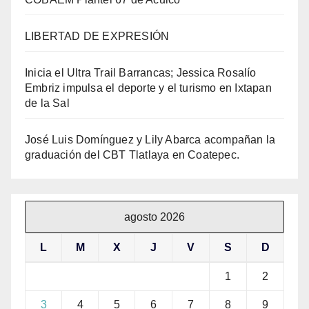
LIBERTAD DE EXPRESIÓN
Inicia el Ultra Trail Barrancas; Jessica Rosalío
Embriz impulsa el deporte y el turismo en Ixtapan
de la Sal
José Luis Domínguez y Lily Abarca acompañan la
graduación del CBT Tlatlaya en Coatepec.
agosto 2026
L
M
X
J
V
S
D
1
2
3
4
5
6
7
8
9