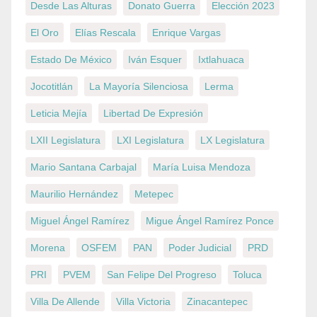
Desde Las Alturas
Donato Guerra
Elección 2023
El Oro
Elías Rescala
Enrique Vargas
Estado De México
Iván Esquer
Ixtlahuaca
Jocotitlán
La Mayoría Silenciosa
Lerma
Leticia Mejía
Libertad De Expresión
LXII Legislatura
LXI Legislatura
LX Legislatura
Mario Santana Carbajal
María Luisa Mendoza
Maurilio Hernández
Metepec
Miguel Ángel Ramírez
Migue Ángel Ramírez Ponce
Morena
OSFEM
PAN
Poder Judicial
PRD
PRI
PVEM
San Felipe Del Progreso
Toluca
Villa De Allende
Villa Victoria
Zinacantepec