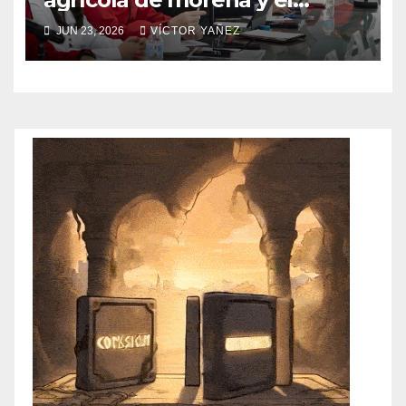
abandono al campo
JUN 23, 2026
VÍCTOR YAÑEZ
mexicano