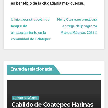
en beneficio de la ciudadanía mexiquense.
Inicia construcción de
Nelly Carrasco encabeza
tanque de
entrega del programa
almacenamiento en la
Manos Mágicas 2025
comunidad de Calatepec
Entrada relacionada
ESTADO DE MÉXICO
Cabildo de Coatepec Harinas