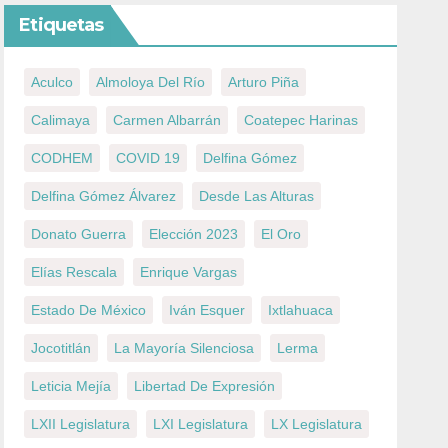
Etiquetas
Aculco
Almoloya Del Río
Arturo Piña
Calimaya
Carmen Albarrán
Coatepec Harinas
CODHEM
COVID 19
Delfina Gómez
Delfina Gómez Álvarez
Desde Las Alturas
Donato Guerra
Elección 2023
El Oro
Elías Rescala
Enrique Vargas
Estado De México
Iván Esquer
Ixtlahuaca
Jocotitlán
La Mayoría Silenciosa
Lerma
Leticia Mejía
Libertad De Expresión
LXII Legislatura
LXI Legislatura
LX Legislatura