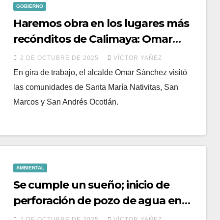
GOBIERNO
Haremos obra en los lugares más
recónditos de Calimaya: Omar
Sánchez
2 DE OCTUBRE DE 2025
VÍCTOR YAÑEZ
En gira de trabajo, el alcalde Omar Sánchez visitó
las comunidades de Santa María Nativitas, San
Marcos y San Andrés Ocotlán.
AMBIENTAL
Se cumple un sueño; inicio de
perforación de pozo de agua en
Plan de San Francisco
2 DE OCTUBRE DE 2025
VÍCTOR YAÑEZ