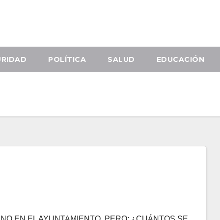
URIDAD
POLÍTICA
SALUD
EDUCACIÓN
ENO EN EL AYUNTAMIENTO, PERO: ¿CUÁNTOS SE