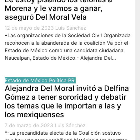
Morena y le vamos a ganar,
aseguró Del Moral Vela
12 de mayo de 2023
Luis Sánchez
•Las organizaciones de la Sociedad Civil Organizada
reconocen a la abanderada de la coalición Va por el
Estado de México como una candidata ciudadana.
Naucalpan, Estado de México.- Alejandra Del…
Estado de México
Política
PRI
Alejandra Del Moral invitó a Delfina
Gómez a tener sororidad y debatir
los temas que le importan a las y
los mexiquenses
7 de marzo de 2023
Luis Sánchez
*-La precandidata electa de la Coalición sostuvo