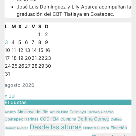
José Luis Domínguez y Lily Abarca acompañan la
graduación del CBT Tlatlaya en Coatepec.
L
M
X
J
V
S
D
1
2
3
4
5
6
7
8
9
10
11
12
13
14
15
16
17
18
19
20
21
22
23
24
25
26
27
28
29
30
31
agosto 2026
« Jul
Etiquetas
Almoloya del Río
Calimaya
Aculco
Arturo Piña
Carmen Albarrán
Delfina Gómez
CODHEM
Coatepec Harinas
COVID 19
Delfina
Desde las alturas
Elección
Donato Guerra
Gómez Álvarez