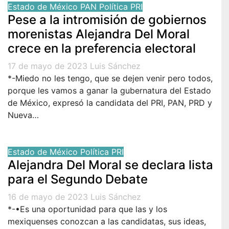
Estado de México
PAN
Política
PRI
Pese a la intromisión de gobiernos
morenistas Alejandra Del Moral
crece en la preferencia electoral
17 de mayo de 2023
Luis Sánchez
*-Miedo no les tengo, que se dejen venir pero todos,
porque les vamos a ganar la gubernatura del Estado
de México, expresó la candidata del PRI, PAN, PRD y
Nueva…
Estado de México
Política
PRI
Alejandra Del Moral se declara lista
para el Segundo Debate
16 de mayo de 2023
Luis Sánchez
*-•Es una oportunidad para que las y los
mexiquenses conozcan a las candidatas, sus ideas,