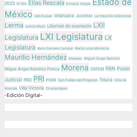
Estado de
Elías Rescala
2023
El Oro
Enrique Vargas
México
Ixtlahuaca
Jocotitlán
Iván Esquer
La mayoría silenciosa
LXII
Lerma
Libertad de expresión
Leticia Mejía
LXI Legislatura
Legislatura
LX
Legislatura
María Luisa Mendoza
Mario Santana Carbajal
Maurilio Hernández
Metepec
Miguel Ángel Ramírez
Morena
PAN
Poder
Migue Ángel Ramírez Ponce
OSFEM
PRI
Judicial
Toluca
PRD
PVEM
San Felipe del Progreso
Villa de
Villa Victoria
Allende
Zinacantepec
-Edición Digital-