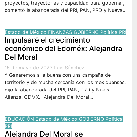
proyectos, trayectorias y capacidad para gobernar,
comentó la abanderada del PRI, PAN, PRD y Nueva…
Estado de México
FINANZAS
GOBIERNO
Política
PRI
Impulsaré el crecimiento
económico del Edoméx: Alejandra
Del Moral
15 de mayo de 2023
Luis Sánchez
*-Ganaremos a la buena con una campaña de
territorio y de mucha cercanía con los mexiquenses,
dijo la abanderada del PRI, PAN, PRD y Nueva
Alianza. CDMX.- Alejandra Del Moral…
EDUCACIÓN
Estado de México
GOBIERNO
Política
PRI
Alejandra Del Moral se