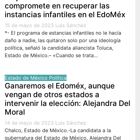
compromete en recuperar las
instancias infantiles en el EdoMéx
15 de mayo de 2023
Luis Sánchez
*- El programa de estancias infantiles no le hacía
daño a nadie, las quitaron solo por una ideología
política, señaló la candidata aliancista Toluca,
Estado de México.– «Cuando se trata…
Estado de México
Política
Ganaremos el Edoméx, aunque
vengan de otros estados a
intervenir la elección: Alejandra Del
Moral
14 de mayo de 2023
Luis Sánchez
Chalco, Estado de México.-La candidata a la
gubernatura del Estado de México, Alejandra Del