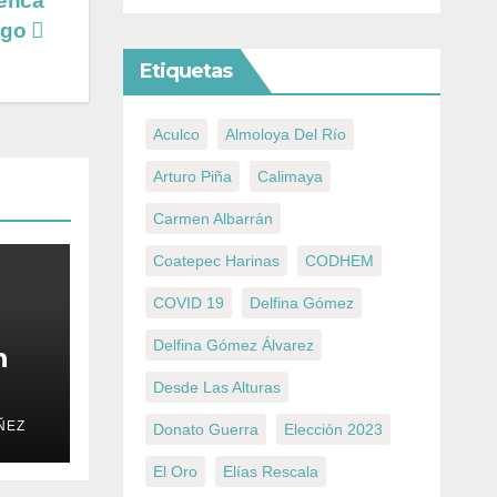
uenca
ago
Etiquetas
Aculco
Almoloya Del Río
Arturo Piña
Calimaya
Carmen Albarrán
Coatepec Harinas
CODHEM
COVID 19
Delfina Gómez
Delfina Gómez Álvarez
n
Desde Las Alturas
us
ÑEZ
Donato Guerra
Elección 2023
El Oro
Elías Rescala