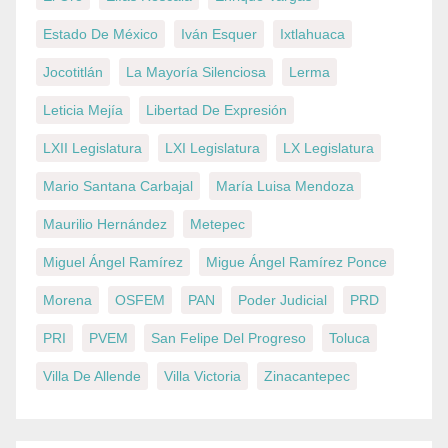
Estado De México
Iván Esquer
Ixtlahuaca
Jocotitlán
La Mayoría Silenciosa
Lerma
Leticia Mejía
Libertad De Expresión
LXII Legislatura
LXI Legislatura
LX Legislatura
Mario Santana Carbajal
María Luisa Mendoza
Maurilio Hernández
Metepec
Miguel Ángel Ramírez
Migue Ángel Ramírez Ponce
Morena
OSFEM
PAN
Poder Judicial
PRD
PRI
PVEM
San Felipe Del Progreso
Toluca
Villa De Allende
Villa Victoria
Zinacantepec