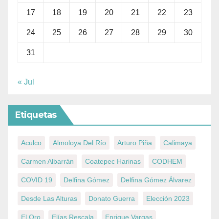
17
18
19
20
21
22
23
24
25
26
27
28
29
30
31
« Jul
Etiquetas
Aculco
Almoloya Del Río
Arturo Piña
Calimaya
Carmen Albarrán
Coatepec Harinas
CODHEM
COVID 19
Delfina Gómez
Delfina Gómez Álvarez
Desde Las Alturas
Donato Guerra
Elección 2023
El Oro
Elías Rescala
Enrique Vargas