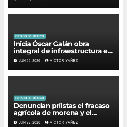
decisiones
ESTADO DE MÉXICO
Inicia Óscar Galán obra
integral de infraestructura en
Prolongación León Guzmán
JUN 25, 2026
VÍCTOR YAÑEZ
ESTADO DE MÉXICO
Denuncian priistas el fracaso
agrícola de morena y el
abandono al campo
JUN 23, 2026
VÍCTOR YAÑEZ
mexicano