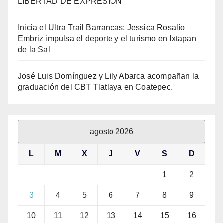
LIBERTAD DE EXPRESIÓN
Inicia el Ultra Trail Barrancas; Jessica Rosalío
Embriz impulsa el deporte y el turismo en Ixtapan
de la Sal
José Luis Domínguez y Lily Abarca acompañan la
graduación del CBT Tlatlaya en Coatepec.
agosto 2026
L
M
X
J
V
S
D
1
2
3
4
5
6
7
8
9
10
11
12
13
14
15
16