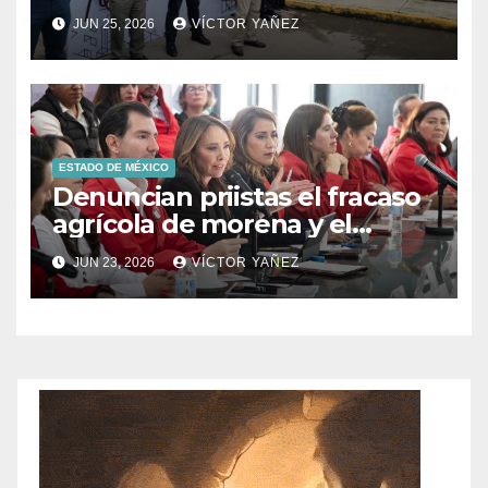
Prolongación León Guzmán
JUN 25, 2026
VÍCTOR YAÑEZ
ESTADO DE MÉXICO
Denuncian priistas el fracaso
agrícola de morena y el
abandono al campo
JUN 23, 2026
VÍCTOR YAÑEZ
mexicano