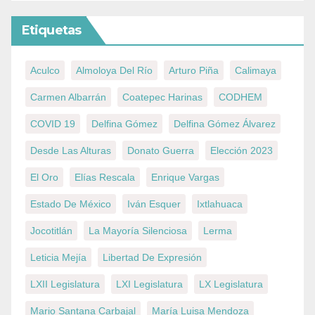
Etiquetas
Aculco
Almoloya Del Río
Arturo Piña
Calimaya
Carmen Albarrán
Coatepec Harinas
CODHEM
COVID 19
Delfina Gómez
Delfina Gómez Álvarez
Desde Las Alturas
Donato Guerra
Elección 2023
El Oro
Elías Rescala
Enrique Vargas
Estado De México
Iván Esquer
Ixtlahuaca
Jocotitlán
La Mayoría Silenciosa
Lerma
Leticia Mejía
Libertad De Expresión
LXII Legislatura
LXI Legislatura
LX Legislatura
Mario Santana Carbajal
María Luisa Mendoza