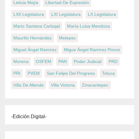
Leticia Mejía
Libertad De Expresión
LXII Legislatura
LXI Legislatura
LX Legislatura
Mario Santana Carbajal
María Luisa Mendoza
Maurilio Hernández
Metepec
Miguel Ángel Ramírez
Migue Ángel Ramírez Ponce
Morena
OSFEM
PAN
Poder Judicial
PRD
PRI
PVEM
San Felipe Del Progreso
Toluca
Villa De Allende
Villa Victoria
Zinacantepec
-Edición Digital-