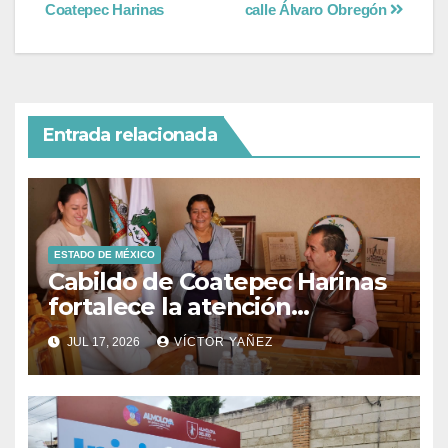
Coatepec Harinas
calle Álvaro Obregón
Entrada relacionada
ESTADO DE MÉXICO
Cabildo de Coatepec Harinas
fortalece la atención
ciudadana y la toma de
JUL 17, 2026
VÍCTOR YAÑEZ
decisiones