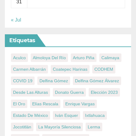
31
« Jul
Etiquetas
Aculco
Almoloya Del Río
Arturo Piña
Calimaya
Carmen Albarrán
Coatepec Harinas
CODHEM
COVID 19
Delfina Gómez
Delfina Gómez Álvarez
Desde Las Alturas
Donato Guerra
Elección 2023
El Oro
Elías Rescala
Enrique Vargas
Estado De México
Iván Esquer
Ixtlahuaca
Jocotitlán
La Mayoría Silenciosa
Lerma