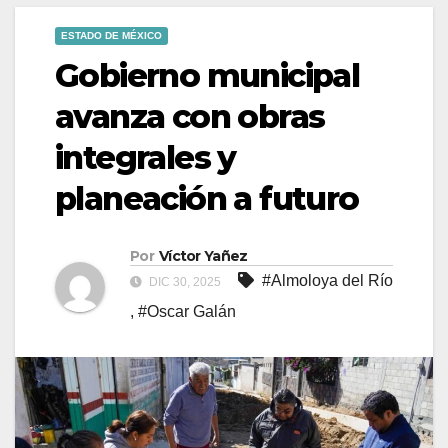
ESTADO DE MÉXICO
Gobierno municipal
avanza con obras
integrales y
planeación a futuro
Por
Víctor Yañez
#Almoloya del Río
DIC 30, 2025
,
#Oscar Galán