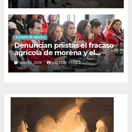
ESTADO DE MÉXICO
Denuncian priistas el fracaso
agrícola de morena y el
abandono al campo
JUN 23, 2026
VÍCTOR YAÑEZ
mexicano