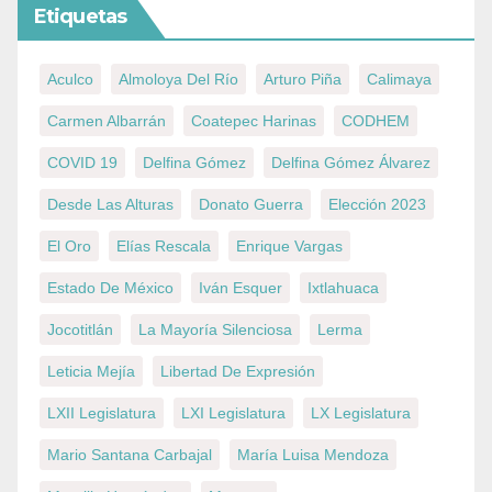
Etiquetas
Aculco
Almoloya Del Río
Arturo Piña
Calimaya
Carmen Albarrán
Coatepec Harinas
CODHEM
COVID 19
Delfina Gómez
Delfina Gómez Álvarez
Desde Las Alturas
Donato Guerra
Elección 2023
El Oro
Elías Rescala
Enrique Vargas
Estado De México
Iván Esquer
Ixtlahuaca
Jocotitlán
La Mayoría Silenciosa
Lerma
Leticia Mejía
Libertad De Expresión
LXII Legislatura
LXI Legislatura
LX Legislatura
Mario Santana Carbajal
María Luisa Mendoza