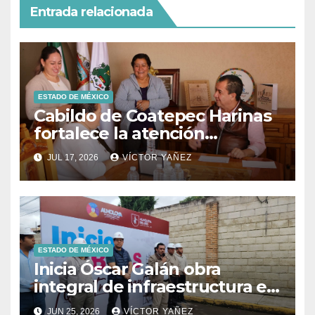
Entrada relacionada
ESTADO DE MÉXICO
Cabildo de Coatepec Harinas
fortalece la atención
ciudadana y la toma de
JUL 17, 2026
VÍCTOR YAÑEZ
decisiones
ESTADO DE MÉXICO
Inicia Óscar Galán obra
integral de infraestructura en
Prolongación León Guzmán
JUN 25, 2026
VÍCTOR YAÑEZ