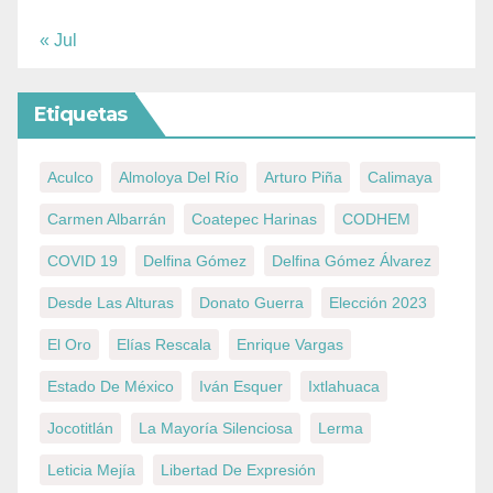
« Jul
Etiquetas
Aculco
Almoloya Del Río
Arturo Piña
Calimaya
Carmen Albarrán
Coatepec Harinas
CODHEM
COVID 19
Delfina Gómez
Delfina Gómez Álvarez
Desde Las Alturas
Donato Guerra
Elección 2023
El Oro
Elías Rescala
Enrique Vargas
Estado De México
Iván Esquer
Ixtlahuaca
Jocotitlán
La Mayoría Silenciosa
Lerma
Leticia Mejía
Libertad De Expresión