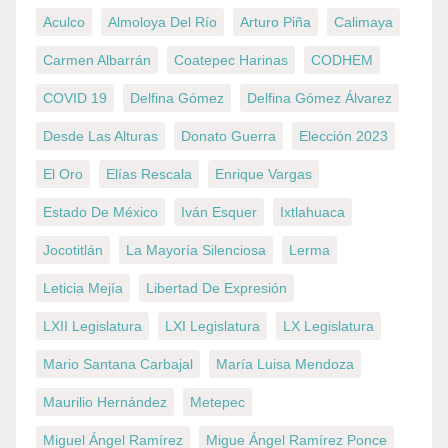
Aculco
Almoloya Del Río
Arturo Piña
Calimaya
Carmen Albarrán
Coatepec Harinas
CODHEM
COVID 19
Delfina Gómez
Delfina Gómez Álvarez
Desde Las Alturas
Donato Guerra
Elección 2023
El Oro
Elías Rescala
Enrique Vargas
Estado De México
Iván Esquer
Ixtlahuaca
Jocotitlán
La Mayoría Silenciosa
Lerma
Leticia Mejía
Libertad De Expresión
LXII Legislatura
LXI Legislatura
LX Legislatura
Mario Santana Carbajal
María Luisa Mendoza
Maurilio Hernández
Metepec
Miguel Ángel Ramírez
Migue Ángel Ramírez Ponce