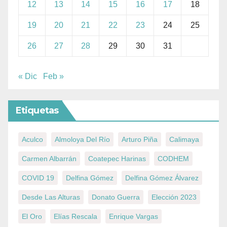
12
13
14
15
16
17
18
19
20
21
22
23
24
25
26
27
28
29
30
31
« Dic
Feb »
Etiquetas
Aculco
Almoloya Del Río
Arturo Piña
Calimaya
Carmen Albarrán
Coatepec Harinas
CODHEM
COVID 19
Delfina Gómez
Delfina Gómez Álvarez
Desde Las Alturas
Donato Guerra
Elección 2023
El Oro
Elías Rescala
Enrique Vargas