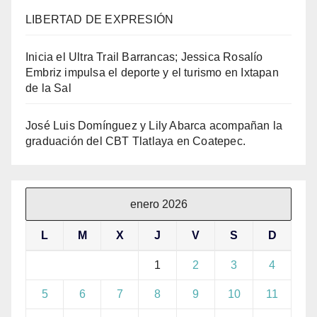
LIBERTAD DE EXPRESIÓN
Inicia el Ultra Trail Barrancas; Jessica Rosalío
Embriz impulsa el deporte y el turismo en Ixtapan
de la Sal
José Luis Domínguez y Lily Abarca acompañan la
graduación del CBT Tlatlaya en Coatepec.
enero 2026
L
M
X
J
V
S
D
1
2
3
4
5
6
7
8
9
10
11