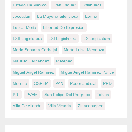
Estado De México
Iván Esquer
Ixtlahuaca
Jocotitlán
La Mayoría Silenciosa
Lerma
Leticia Mejía
Libertad De Expresión
LXII Legislatura
LXI Legislatura
LX Legislatura
Mario Santana Carbajal
María Luisa Mendoza
Maurilio Hernández
Metepec
Miguel Ángel Ramírez
Migue Ángel Ramírez Ponce
Morena
OSFEM
PAN
Poder Judicial
PRD
PRI
PVEM
San Felipe Del Progreso
Toluca
Villa De Allende
Villa Victoria
Zinacantepec