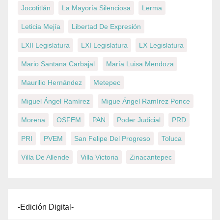
Jocotitlán
La Mayoría Silenciosa
Lerma
Leticia Mejía
Libertad De Expresión
LXII Legislatura
LXI Legislatura
LX Legislatura
Mario Santana Carbajal
María Luisa Mendoza
Maurilio Hernández
Metepec
Miguel Ángel Ramírez
Migue Ángel Ramírez Ponce
Morena
OSFEM
PAN
Poder Judicial
PRD
PRI
PVEM
San Felipe Del Progreso
Toluca
Villa De Allende
Villa Victoria
Zinacantepec
-Edición Digital-