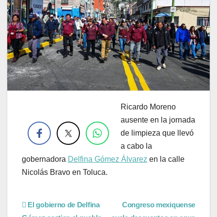
Ricardo Moreno
.
ausente en la jornada
de limpieza que llevó
a cabo la
gobernadora
Delfina Gómez Álvarez
en la calle
Nicolás Bravo en Toluca.
El gobierno de Delfina
Congreso mexiquense