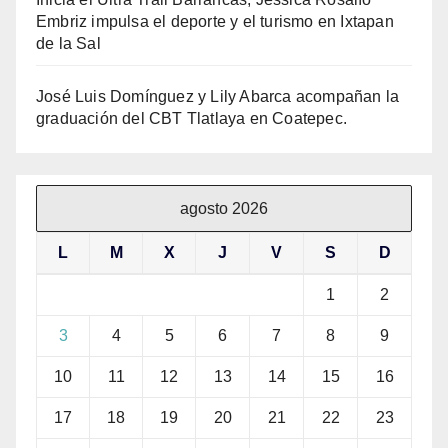
Embriz impulsa el deporte y el turismo en Ixtapan
de la Sal
José Luis Domínguez y Lily Abarca acompañan la
graduación del CBT Tlatlaya en Coatepec.
agosto 2026
L
M
X
J
V
S
D
1
2
3
4
5
6
7
8
9
10
11
12
13
14
15
16
17
18
19
20
21
22
23