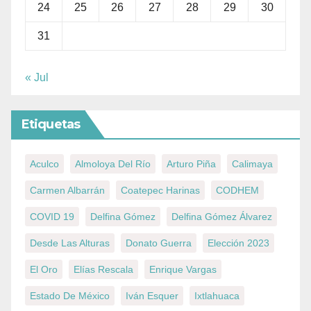
24
25
26
27
28
29
30
31
« Jul
Etiquetas
Aculco
Almoloya Del Río
Arturo Piña
Calimaya
Carmen Albarrán
Coatepec Harinas
CODHEM
COVID 19
Delfina Gómez
Delfina Gómez Álvarez
Desde Las Alturas
Donato Guerra
Elección 2023
El Oro
Elías Rescala
Enrique Vargas
Estado De México
Iván Esquer
Ixtlahuaca