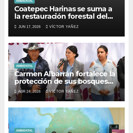
AMBIENTAL
Coatepec Harinas se suma a
la restauración forestal del
Estado de México.
JUN 17, 2026
VÍCTOR YAÑEZ
AMBIENTAL
Carmen Albarrán fortalece la
protección de sus bosques
con brigadas de saneamiento
ABR 24, 2026
VÍCTOR YAÑEZ
forestal
AMBIENTAL