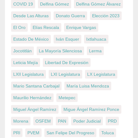
COVID 19
Delfina Gómez
Delfina Gómez Álvarez
Desde Las Alturas
Donato Guerra
Elección 2023
El Oro
Elías Rescala
Enrique Vargas
Estado De México
Iván Esquer
Ixtlahuaca
Jocotitlán
La Mayoría Silenciosa
Lerma
Leticia Mejía
Libertad De Expresión
LXII Legislatura
LXI Legislatura
LX Legislatura
Mario Santana Carbajal
María Luisa Mendoza
Maurilio Hernández
Metepec
Miguel Ángel Ramírez
Migue Ángel Ramírez Ponce
Morena
OSFEM
PAN
Poder Judicial
PRD
PRI
PVEM
San Felipe Del Progreso
Toluca