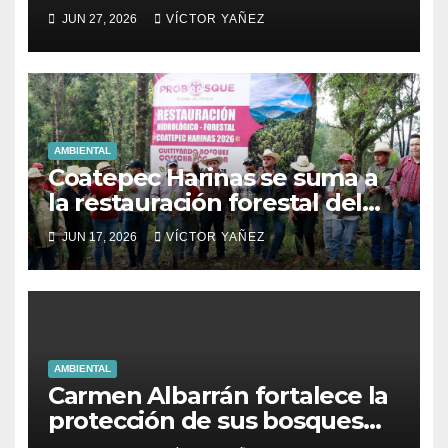
áreas naturales en Villa del
JUN 27, 2026
VÍCTOR YAÑEZ
Carbón
AMBIENTAL
Coatepec Harinas se suma a
la restauración forestal del
Estado de México.
JUN 17, 2026
VÍCTOR YAÑEZ
AMBIENTAL
Carmen Albarrán fortalece la
protección de sus bosques
con brigadas de saneamiento