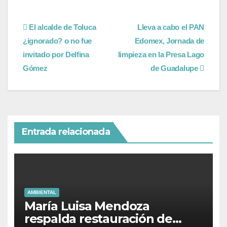
El alcalde de Toluca
Lleva a cabo el PAN
¿ignorado? o no fue
Edomex, Jornada de
invitado por Delfina
limpieza en la Presa Lago
Gómez
de Guadalupe
Entrada relacionada
AMBIENTAL
María Luisa Mendoza
respalda restauración de