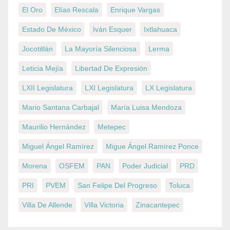
El Oro
Elías Rescala
Enrique Vargas
Estado De México
Iván Esquer
Ixtlahuaca
Jocotitlán
La Mayoría Silenciosa
Lerma
Leticia Mejía
Libertad De Expresión
LXII Legislatura
LXI Legislatura
LX Legislatura
Mario Santana Carbajal
María Luisa Mendoza
Maurilio Hernández
Metepec
Miguel Ángel Ramírez
Migue Ángel Ramírez Ponce
Morena
OSFEM
PAN
Poder Judicial
PRD
PRI
PVEM
San Felipe Del Progreso
Toluca
Villa De Allende
Villa Victoria
Zinacantepec