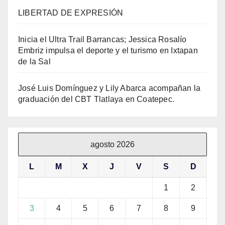
LIBERTAD DE EXPRESIÓN
Inicia el Ultra Trail Barrancas; Jessica Rosalío
Embriz impulsa el deporte y el turismo en Ixtapan
de la Sal
José Luis Domínguez y Lily Abarca acompañan la
graduación del CBT Tlatlaya en Coatepec.
agosto 2026
L
M
X
J
V
S
D
1
2
3
4
5
6
7
8
9