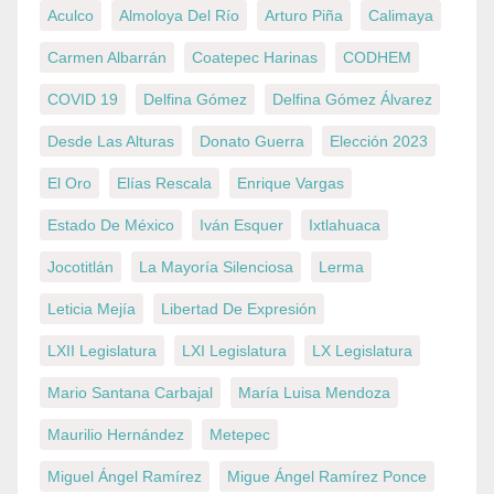
Aculco
Almoloya Del Río
Arturo Piña
Calimaya
Carmen Albarrán
Coatepec Harinas
CODHEM
COVID 19
Delfina Gómez
Delfina Gómez Álvarez
Desde Las Alturas
Donato Guerra
Elección 2023
El Oro
Elías Rescala
Enrique Vargas
Estado De México
Iván Esquer
Ixtlahuaca
Jocotitlán
La Mayoría Silenciosa
Lerma
Leticia Mejía
Libertad De Expresión
LXII Legislatura
LXI Legislatura
LX Legislatura
Mario Santana Carbajal
María Luisa Mendoza
Maurilio Hernández
Metepec
Miguel Ángel Ramírez
Migue Ángel Ramírez Ponce