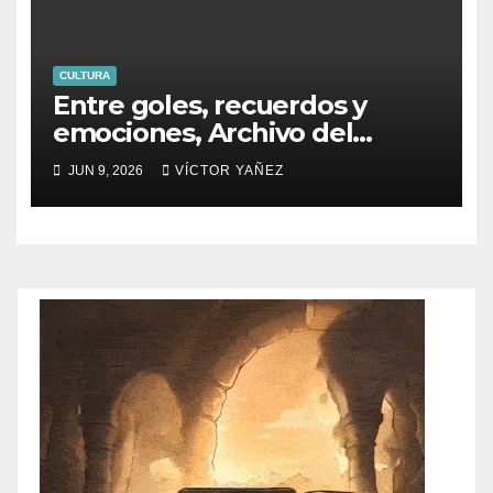
CULTURA
Entre goles, recuerdos y
emociones, Archivo del
PJEdomex inauguró
JUN 9, 2026
VÍCTOR YAÑEZ
exposición