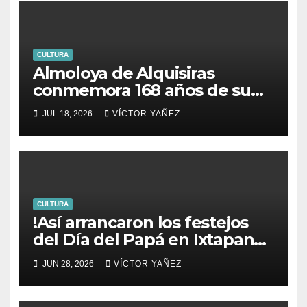
CULTURA
Almoloya de Alquisiras
conmemora 168 años de su
fundación
JUL 18, 2026
VÍCTOR YAÑEZ
CULTURA
!Así arrancaron los festejos
del Día del Papá en Ixtapan
de la Sal!
JUN 28, 2026
VÍCTOR YAÑEZ