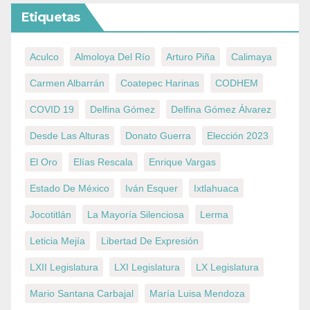
Etiquetas
Aculco
Almoloya Del Río
Arturo Piña
Calimaya
Carmen Albarrán
Coatepec Harinas
CODHEM
COVID 19
Delfina Gómez
Delfina Gómez Álvarez
Desde Las Alturas
Donato Guerra
Elección 2023
El Oro
Elías Rescala
Enrique Vargas
Estado De México
Iván Esquer
Ixtlahuaca
Jocotitlán
La Mayoría Silenciosa
Lerma
Leticia Mejía
Libertad De Expresión
LXII Legislatura
LXI Legislatura
LX Legislatura
Mario Santana Carbajal
María Luisa Mendoza