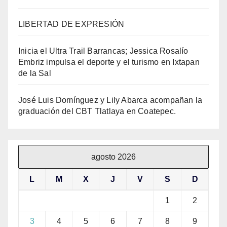
LIBERTAD DE EXPRESIÓN
Inicia el Ultra Trail Barrancas; Jessica Rosalío
Embriz impulsa el deporte y el turismo en Ixtapan
de la Sal
José Luis Domínguez y Lily Abarca acompañan la
graduación del CBT Tlatlaya en Coatepec.
agosto 2026
L
M
X
J
V
S
D
1
2
3
4
5
6
7
8
9