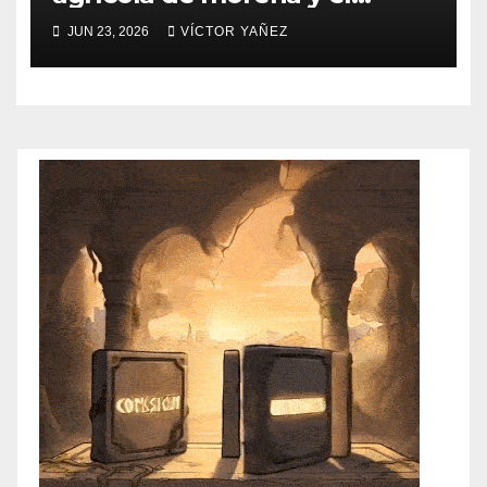
abandono al campo
JUN 23, 2026
VÍCTOR YAÑEZ
mexicano