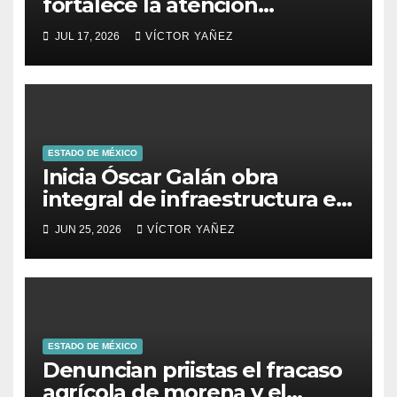
fortalece la atención
ciudadana y la toma de
JUL 17, 2026
VÍCTOR YAÑEZ
decisiones
ESTADO DE MÉXICO
Inicia Óscar Galán obra
integral de infraestructura en
Prolongación León Guzmán
JUN 25, 2026
VÍCTOR YAÑEZ
ESTADO DE MÉXICO
Denuncian priistas el fracaso
agrícola de morena y el