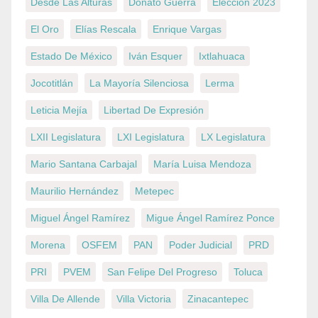
Desde Las Alturas
Donato Guerra
Elección 2023
El Oro
Elías Rescala
Enrique Vargas
Estado De México
Iván Esquer
Ixtlahuaca
Jocotitlán
La Mayoría Silenciosa
Lerma
Leticia Mejía
Libertad De Expresión
LXII Legislatura
LXI Legislatura
LX Legislatura
Mario Santana Carbajal
María Luisa Mendoza
Maurilio Hernández
Metepec
Miguel Ángel Ramírez
Migue Ángel Ramírez Ponce
Morena
OSFEM
PAN
Poder Judicial
PRD
PRI
PVEM
San Felipe Del Progreso
Toluca
Villa De Allende
Villa Victoria
Zinacantepec